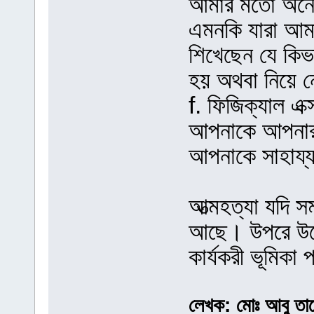
আমার মতো অনেক
এমনকি যারা আম
শিখেছেন যে কি
হয় অথবা নিয়ে
f. ফিজিক্যাল এক
আপনাকে আপনার
আপনাকে সাহায্
আত্মহত্যা যদি 
আছে। উপরে উল্
কার্যকরী ভূমিকা
লেখক: মোঃ আবু তারে