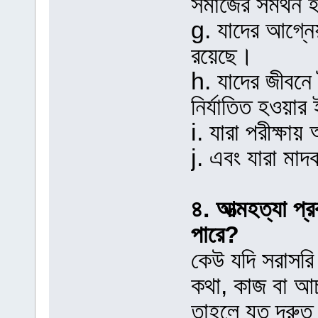
সমাজের সমর্থন 
g. যাদের আগ্নেয়
রয়েছে।
h. যাদের জীবনে 
নির্যাতিত হওয়
i. যারা পরীক্ষ
j. এবং যারা মাদ
৪. আত্মহত্যা প্
পারে?
কেউ যদি সরাসরি
কথা, কাজ বা আচ
তাহলে যত দ্রু