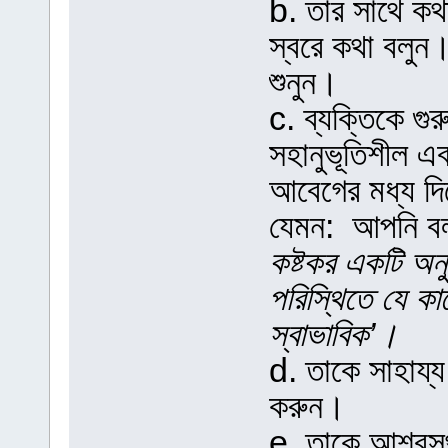
b. তার সাথে কথ
স্বরে কথা বলুন
শুনুন।
c. ব্যক্তিকে গু
সহানুভূতিশীল এব
আবেগের মধ্য দিয়
যেমন: আপনি বল
কষ্টকর একটি অনু
পরিস্থিতে যে কা
স্বাভাবিক’।
d. তাকে সাহায্
করুন।
e. তাকে আশ্বস্