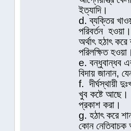
ইত্যাদি।
d. ব্যক্তির খাওয
পরিবর্তন হওয়া
অর্থাৎ হঠাৎ করে
পরিলক্ষিত হওয়া
e. বন্ধুবান্ধব 
বিদায় জানান, য
f. দীর্ঘস্থায়ী 
খুব কষ্টে আছে। 
প্রকাশ করা।
g. হঠাৎ করে শান
কোন নেতিবাচক আ