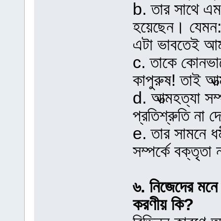
b. তার সাথে এ
হয়েছেন। যেমন:
এটা ভাবতেই আম
c. তাকে কোনভা
কাপুরুষ! তাই আত
d. আত্মহত্যা সম
প্রতিশ্রুতি না 
e. তার সামনে ধর্
সম্পর্কে বক্তৃতা
৬. নিজেদের মনে
করণীয় কি?