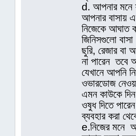
d. আপনার মনে য
আপনার বাসায় এ
নিজেকে আঘাত ক
জিনিসগুলো বাসা
ছুরি, রেজার বা 
না পারেন তবে আ
যেখানে আপনি ন
ওভারডোজ নেওয়
এমন কাউকে দিন 
ওষুধ দিতে পারে
ব্যবহার করা থে
e.নিজের মনে আ