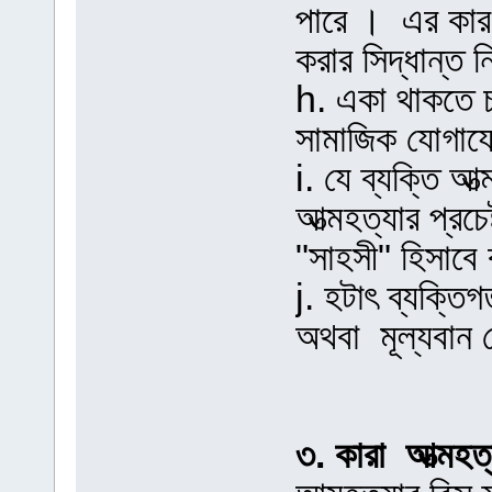
পারে । এর কারণ
করার সিদ্ধান্ত 
h. একা থাকতে চ
সামাজিক যোগাযো
i. যে ব্যক্তি আ
আত্মহত্যার প্রচে
"সাহসী" হিসাবে 
j. হটাৎ ব্যক্তিগ
অথবা মূল্যবান
৩. কারা আত্মহত্