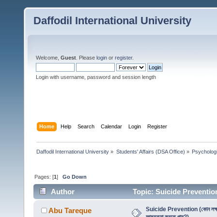
Daffodil International University
Welcome,
Guest
. Please
login
or
register
.
Login with username, password and session length
Home
Help
Search
Calendar
Login
Register
Daffodil International University
»
Students' Affairs (DSA Office)
»
Psychologi
Pages: [
1
]
Go Down
Author
Topic: Suicide Prevention (ক
Suicide Prevention (কোন লক্ষণ
Abu Tareque