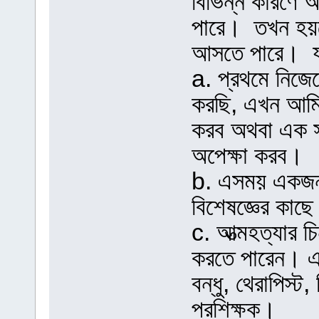
বিভিন্ন কারণে আ
পারে। তখন হয়তো
আসতে পারে। য
a. প্রথমে নিজে
করছি, এখন আমি 
করব অথবা এক সপ্
অপেক্ষা করব।
b. এসময় একজন
বিশেষজ্ঞের কাছে
c. আত্মহত্যার চি
করতে পারেন। এট
বন্ধু, থেরাপিস্ট
প্রশিক্ষক।