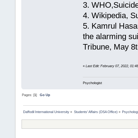
3. WHO,Suicide
4. Wikipedia, S
5. Kamrul Hasa
the alarming su
Tribune, May 8t
«
Last Edit: February 07, 2022, 01:
Psychologist
Pages: [
1
]
Go Up
Daffodil International University
»
Students' Affairs (DSA Office)
»
Psychologi