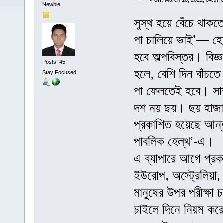
«
on:
March 10, 2022, 04:57:
Newbie
সুস্থ হয়ে বেঁচে থাক
পা চালিয়ে ভাই’— হেল
হবে অল্পবিস্তর। বিজ
Posts: 45
হলে, বেশি দিন বাঁচ
Stay Focused
পা ফেলতেই হবে। সাম
দশ নয় ছয়। ছয় হাজার 
প্রকাশিত হয়েছে আন্তর্
পাবলিক হেল্থ’-এ।
এ ব্যাপারে আগে প্র
ইউরোপ, অস্ট্রেলিয়া
মানুষের উপর পরীক্ষা 
চাইলে দিনে নিয়ম কর