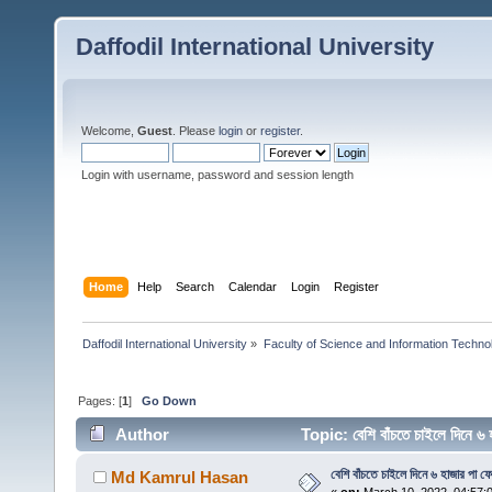
Daffodil International University
Welcome,
Guest
. Please
login
or
register
.
Login with username, password and session length
Home
Help
Search
Calendar
Login
Register
Daffodil International University
»
Faculty of Science and Information Techno
Pages: [
1
]
Go Down
Author
Topic: বেশি বাঁচতে চাইলে দিনে 
বেশি বাঁচতে চাইলে দিনে ৬ হাজার পা ফে
Md Kamrul Hasan