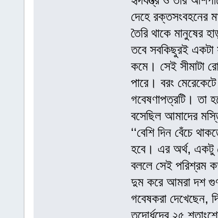
হৃদযন্ত্র ও তার আশপ
দেহে রক্তসংবহনের ম
তৈরি থাকে মানুষের হা
তবে সবকিছুরই একটা সী
কমে। সেই সীমাটা র
পারে। বরং মেরেকেটে 
গবেষণাপত্রটি। তা হল
বসেছিল আমাদের মস্তি
‘‘বেশি দিন বেঁচে থ
হবে। এর অর্থ, একটু
বললে সেই পরিশ্রম ক
দুম করে আমরা দশ গুণ
গবেষকরা দেখেছেন, দিন
তদোর্ধদের ২৫ শতাংশে