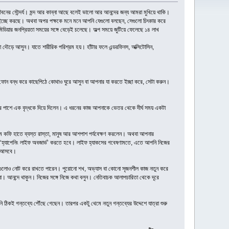
জীবনের সৌন্দর্য। মন্দ আর কান্না আছে বলেই ভালো আর আনন্দের জন্য আমরা মুখিয়ে থাকি।
েলতে ইচ্ছে করছে। অথবা অপর পক্ষকে মনে মনে আপনি যেগুলো বলছেন, সেগুলো চিৎকার করে
িডিয়ার জনপ্রিয়তা সময়ের সঙ্গে বেড়েই চলেছে। অল্প সময়ে জুটিয়ে ফেলেছে ১৪ লাখ
 দৌড়ে আসুন। যাতে শারীরিক পরিশ্রম হয়। হাঁটার ফলে এন্ডরফিনস, অক্সিটোসিন,
য়ে ফোন বন্ধ করে কাছেপিঠে কোথাও ঘুরে আসুন বা আপনার যা করতে ইচ্ছা করে, সেটা করুন।
ার পাশে এক বৃদ্ধকে দিয়ে দিলেন। এ ধরনের কাজ আপনাকে ভেতর থেকে দীর্ঘ সময় একটা
ফি হাতে ব্যস্ত রাস্তা, মানুষ আর আশপাশ পর্যবেক্ষণ করলেন। অথবা আপনার
‘হ্যাপেনিং লাইফ অবজার্ভ’ করতে হবে। লাইফ হ্যাকসের গবেষণামতে, এতে আপনি নিজের
য়ে আসবে।
দিকগুলোও নোট করে রাখতে পারেন। পুরোনো শখ, অভ্যাস বা কোনো সৃজনশীল কাজ নতুন করে
 আনন্দে থাকুন। নিজের সঙ্গে নিজে কথা বলুন। নেতিবাচক আলাপচারিতা থেকে দূরে
কই গন্তব্যে পৌঁছে গেছেন। তারপর একটু থেমে নতুন গন্তব্যের উদ্দেশে যাত্রা শুরু