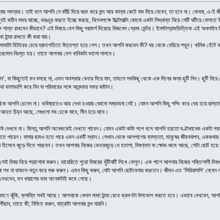
ার সমন্বয়। তাই বলে আপনি যে কাঁচি দিয়ে ঘচাং করে মন্দ আর কান্না কেটে বাদ দিয়ে দেবেন, তা হবে না। কেননা, এ-ই 
খুবই কঠিন সময় যাচ্ছে, ভাঙচুর করতে ইচ্ছে করছে, নিদেনপক্ষে উল্টোপাল্টা কোনো একটা সিদ্ধান্ত নিয়ে সেটি ঘটিয়ে ফ
ন্ত রাখবেন কীভাবে? এই বিষয়ে বেশ কিছু পরামর্শ দিয়েছে বিজনেস গ্রোথ মেন্টর। ইনস্টাগ্রামভিত্তিক এই অনলাইন ম
া ঠান্ডা রাখতে কী করা যায়।
 মাথাটা হিটারের চেয়ে দ্রুতগতিতে উত্তপ্ত হয়ে গেল। তখন আপনি করবেন কী? ঘর থেকে বেরিয়ে পড়ুন। খানিক হেঁটে বা
’ হরমোন নিঃসৃত হয়। তাতে আপনার বেশ খানিকটা ভালো লাগবে।
খান’, বা কিছুতেই মন বসছে না, এমন অবস্থার ভেতর দিয়ে যান, তাহলে সবকিছু থেকে এক দিনের জন্য ছুটি নিন। ছুটি নি
থা ভাগাভাগি করে নিন বা পরিবারের সঙ্গে আনন্দময় সময় কাটান।
যাঁকে আপনি চেনেন না। ভবিষ্যতেও আর দেখা হওয়ার কোনো সম্ভাবনা নেই। যেমন আপনি কিছু শপিং করে বের হয়ে রাস্ত
 বা আহত চিহ্ন আছে, সেগুলো সব ঢেকে যাবে, লীন হয়ে যাবে।
উ দেখবে না। কিন্তু আপনি অনেককেই দেখতে পাবেন। যেমন একটা কফি শপে বসে আপনি হয়তো ঘণ্টাখানেক একটা গরম ক
তে পারেন। বাসার ছাদও হতে পারে এমন একটি স্থান। সেখান থেকে আশপাশের ব্যস্ততা, মানুষের জীবনযাপন, এককথায় 
ংশ হিসেবে জুড়ে দিতে পারবেন। তখন আপনার নিজের ভেতরজুড়ে যে হতাশা, বিষণ্নতা বা ক্ষোভ জমে আছে, সেটা ছোট হ
, সেই বিষয় নিয়ে পড়াশোনা করুন। ডায়েরিতে পুরো বিষয়ের খুঁটিনাটি লিখে ফেলুন। এক পাশে আপনার নিজের শক্তিশালী 
শখ না থাকলে নতুন করে শুরু করুন। এমন কিছু করুন, যেটা আপনি ছোটবেলায় করতেন। জীবন এত ‘সিরিয়াসলি’ নেবেন না।
 উঠে দেখবেন, মন খারাপের ভাব অনেকটাই কমে গেছে।
মণে ঝুঁকি, ক্লান্তি সবই আছে। আপনাকে কেবল মাথা ঠান্ডা রেখে ভ্রমণটা উপভোগ করতে হবে। এভাবে দেখবেন, আপনি ঠি
ন, তাতে কী; নিশ্চিত করুন, যাত্রাটা আপনার মন্দ যায়নি।