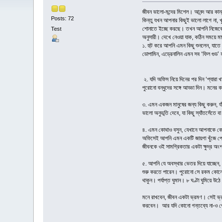
জীবন ভালো-মন্দের মিশেল। আনন্দ আর কান্ন
Posts: 72
কিন্তু যখন আপনার কিছুই ভালো লাগে না, 
শোনাতে ইচ্ছে করছে। তখন আপনি নিজেকে শা
Test
অনুসারী। দেখে নেওয়া যাক, কঠিন সময়ে মাথ
১. হুট করে আপনি এমন কিছু শুনলেন, যাতে
ডোপামিন, এড্রেনালিন এমন সব ‘ফিল গুড
২. যদি অফিস নিয়ে দিনের পর দিন ‘প্যারা 
পুরোনো বন্ধুদের সঙ্গে আড্ডা দিন। মনের ক
৩. এমন একজন মানুষের জন্য কিছু করুন, 
ভালো অনুভূতি দেবে, যা কিছু স্যাঁতসেঁতে
৪. এমন কোথাও বসুন, যেখানে আপনাকে কে
অফিসেই আপনি এমন একটি জায়গা খুঁজে পে
জীবনকে ওই সামগ্রিকতার একটা ক্ষুদ্র অ
৫. আপনি যে অবস্থার ভেতর দিয়ে যাচ্ছেন
শুরু করতে পারেন। পুরোনো সে রকম কোনো 
থাকুন। পর্যাপ্ত ঘুমান। ৮ ঘণ্টা ঘুমিয়ে
মনে রাখবেন, জীবন একটা ভ্রমণ। সেই ভ্র
করবেন। আর যদি কোনো গন্তব্যে না-ও পৌঁছা