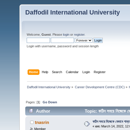
Daffodil International University
Welcome,
Guest
. Please
login
or
register
.
Login with username, password and session length
Home
Help
Search
Calendar
Login
Register
Daffodil International University
»
Career Development Centre (CDC)
»
Pages: [
1
]
Go Down
Author
Topic: কঠিন সময়ে নিজেকে য
কঠিন সময়ে নিজেকে যেভাবে শান্ত
tnasrin
«
on:
March 14, 2022, 12:
Jr. Member