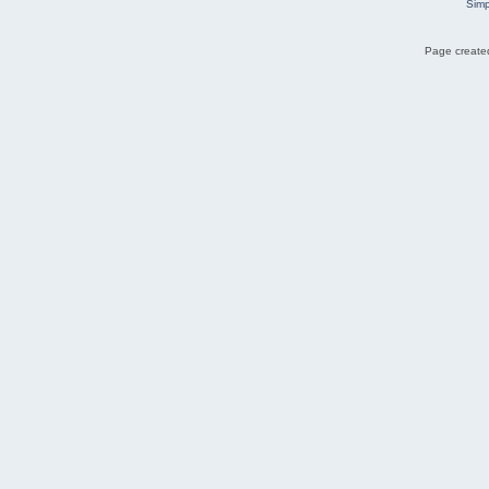
Simp
Page created