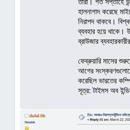
তারা। গত সপ্তাহে উন্
হালনাগাদ করেছে মাই
নিরাপদ থাকবে। বিশ্ব
ব্যবহার হয়ে থাকে। উ
ব্রাউজার ব্যবহারকারীর 
ফেব্রুয়ারি মাসের শু
আগের সংস্করণগুলোতে 
করেছিল ভারতের কম্পিউ
সূত্র: টাইমস অব ইন্ডি
Re: আবারও নিরাপত্তাঝুঁকিতে মাইক্
dulal.lib
«
Reply #1 on:
March 22, 202
Newbie