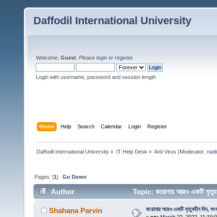
Daffodil International University
Welcome,
Guest
. Please
login
or
register
.
Login with username, password and session length
Home
Help
Search
Calendar
Login
Register
Daffodil International University
»
IT Help Desk
»
Anti Virus
(Moderator:
nadi
Pages: [
1
]
Go Down
Author
Topic: করোনায় আরও একটি মৃত্যু
করোনায় আরও একটি মৃত্যুহীন দিন, সংক
Shahana Parvin