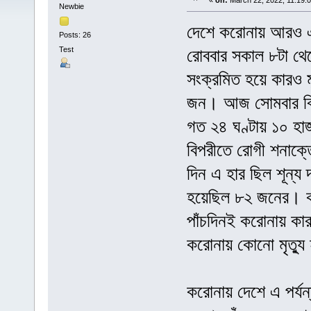
«
on:
March 22, 2022, 11:19:
Newbie
দেশে করোনায় আরও এক
Posts: 26
Test
রোববার সকাল ৮টা থে
সংক্রমিত হয়ে কারও 
জন। আজ সোমবার বিকেল
গত ২৪ ঘণ্টায় ১০ হাজ
বিপরীতে রোগী শনাক্
দিন এ হার ছিল শূন্
হয়েছিল ৮২ জনের। ক
পাঁচদিনই করোনায় কার
করোনায় কোনো মৃত্যু
করোনায় দেশে এ পর্যন