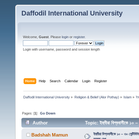
Daffodil International University
Welcome,
Guest
. Please
login
or
register
.
Login with username, password and session length
Home
Help
Search
Calendar
Login
Register
Daffodil International University
»
Religion & Belief (Alor Pothay)
»
Islam
»
ইহ
Pages: [
1
]
Go Down
Author
Topic: ইহুদীরা বিশ্ববাসীকে ১০ –
ইহুদীরা বিশ্ববাসীকে ১০ – ৩০ সেন্টিমি
Badshah Mamun