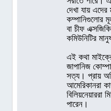
সরাতে পারে। এ
দেখা যায় এদের 
কম্পানিগুলোর মূল 
বা চীফ এক্সজি
কমিউনিটির মান
এই কথা মাইক্র
জাপানিজ কোম্প
সত্য। প্রায় অধ
আমেরিকানরা কা
বিলিয়নেয়াররা 
পারেন।