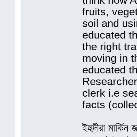
fruits, veg
soil and us
educated the
the right tr
moving in t
educated th
Researcher 
clerk i.e s
facts (colle
ইহুদীরা মার্কি