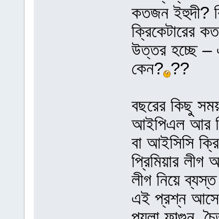
কতজন ইহুদী? কি
ক্রিকেটারের ক
উত্তর হচ্ছে 
কেন?
??
বছরের কিছু সময় 
আইপিএল আর চিয়
বা আইসিসি ক্রি
প্রিমিয়ার লীগ আর
লীগ নিয়ে ব্যস
এই প্রশ্ন আসে
পয়লা ফাল্গুন, চ