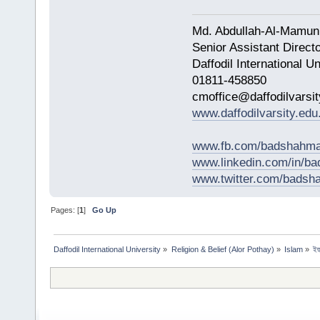
Md. Abdullah-Al-Mamun
Senior Assistant Direct
Daffodil International Un
01811-458850
cmoffice@daffodilvarsit
www.daffodilvarsity.edu
www.fb.com/badshahma
www.linkedin.com/in/
www.twitter.com/bads
Pages: [
1
]
Go Up
Daffodil International University
»
Religion & Belief (Alor Pothay)
»
Islam
»
ইহ