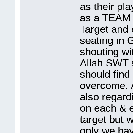
as their pl
as a TEAM w
Target and 
seating in 
shouting wi
Allah SWT s
should find 
overcome. 
also regard
on each & e
target but 
only we hav