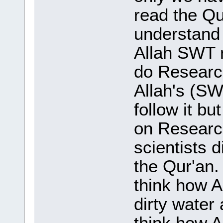
read the Qu
understand 
Allah SWT r
do Research
Allah's (SW
follow it bu
on Research
scientists d
the Qur'an.
think how 
dirty water
think how Al