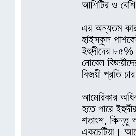
আশিটির ও বেশ
এর অন্যতম কার
হাইস্কুল পাশকে
ইহুদীদের ৮৫% ব
নোবেল বিজয়ীদে
বিজয়ী প্রতি চ
আমেরিকার অধিকা
হতে পারে ইহুদ
শতাংশ, কিন্তু 
একচেটিয়া। আ