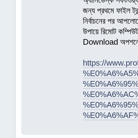
অ্যানিডেস্ক সফটওয়্য
জন্য প্রথমে ফাইল ট
নির্বাচনের পর আপলো
উপায়ে রিমোট কম্পিউট
Download অপশনে 
https://www.
%E0%A6%A5%
%E0%A6%95
%E0%A6%AC
%E0%A6%95%
%E0%A6%AF