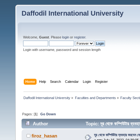
Daffodil International University
Welcome,
Guest
. Please
login
or
register
.
Login with username, password and session length
Home
Help
Search
Calendar
Login
Register
Daffodil International University
»
Faculties and Departments
»
Faculty Sect
Pages: [
1
]
Go Down
Author
Topic: দূর থেকে কম্পিউটার ব্য
দূর থেকে কম্পিউটার ব্যবহার করবেন য
firoz_hasan