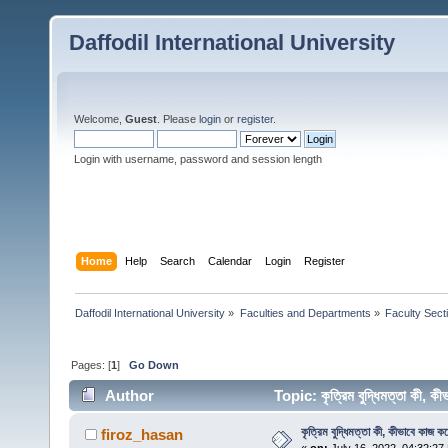
Daffodil International University
Welcome,
Guest
. Please
login
or
register
.
Login with username, password and session length
Home
Help
Search
Calendar
Login
Register
Daffodil International University
»
Faculties and Departments
»
Faculty Sect
Pages: [
1
]
Go Down
Author
Topic: কৃত্রিম বুদ্ধিমত্তা কী,
কৃত্রিম বুদ্ধিমত্তা কী, কীভাবে কাজ ক
firoz_hasan