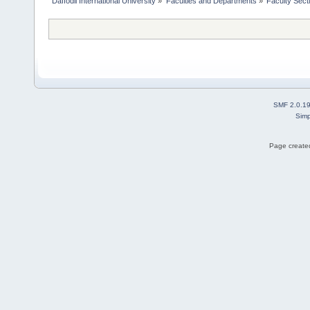
Daffodil International University
»
Faculties and Departments
»
Faculty Sect
SMF 2.0.1
Simp
Page created