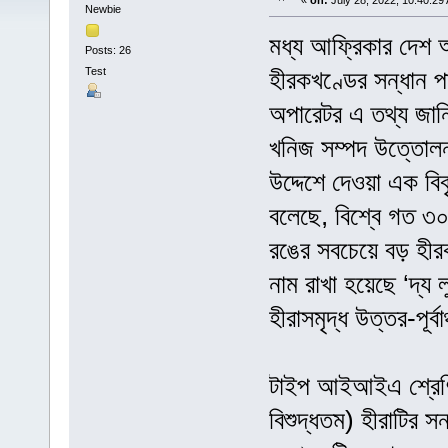
«
on:
July 28, 2022, 10:40:29
Newbie
মধ্য আফ্রিকার দেশ অ
Posts: 26
Test
হীরকখণ্ডের সন্ধান প
অপারেটর এ তথ্য জান
খনিজ সম্পদ উত্তোলন
উদ্দেশে দেওয়া এক বিবৃ
বলেছে, বিশ্বে গত ৩
রঙের সবচেয়ে বড় হীরক
নাম রাখা হয়েছে ‘দ্
হীরাসমৃদ্ধ উত্তর-পূর
টাইপ আইআইএ শ্রেণির
বিশুদ্ধতম) হীরাটির স