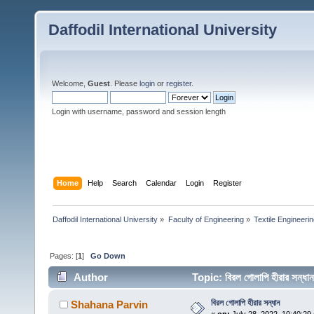
Daffodil International University
Welcome,
Guest
. Please
login
or
register
.
Login with username, password and session length
Home
Help
Search
Calendar
Login
Register
Daffodil International University
»
Faculty of Engineering
»
Textile Engineeri
Pages: [
1
]
Go Down
Author
Topic: বিরল গোলাপি হীরার সন্
বিরল গোলাপি হীরার সন্ধান
Shahana Parvin