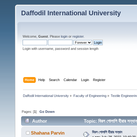
Daffodil International University
Welcome,
Guest
. Please
login
or
register
.
Login with username, password and session length
Home
Help
Search
Calendar
Login
Register
Daffodil International University
»
Faculty of Engineering
»
Textile Engineeri
Pages: [
1
]
Go Down
Author
Topic: বিরল গোলাপি হীরার সন্
বিরল গোলাপি হীরার সন্ধান
Shahana Parvin