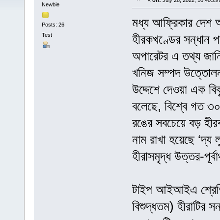
«
on:
July 28, 2022, 10:40:29
Newbie
মধ্য আফ্রিকার দেশ অ
Posts: 26
Test
হীরকখণ্ডের সন্ধান প
অপারেটর এ তথ্য জান
খনিজ সম্পদ উত্তোলন
উদ্দেশে দেওয়া এক বিবৃ
বলেছে, বিশ্বে গত ৩
রঙের সবচেয়ে বড় হীরক
নাম রাখা হয়েছে ‘দ্
হীরাসমৃদ্ধ উত্তর-পূর
টাইপ আইআইএ শ্রেণির
বিশুদ্ধতম) হীরাটির স