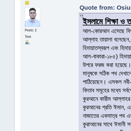
Quote from: Osiu
ইসলামে শিক্ষা ও 
আল-কোরআন এসেছে বিশ্ব
Posts: 2
Test
আল্লাহ তায়ালা বলেছেন,
হিদায়াতস্বরূপ এবং হিদায়াত
আল-বাকারা-১৮৫) হিদায়
উপরে ফরজ করা হয়েছে
মানুষকে সঠিক পথ দেখানো
পাঠিয়েছেন। এসকল নবী-
কিতাব সমূহের মধ্যে সর্
কুরআনে কারীম আল্লাহর 
কুরআনের প্রতি ঈমান, এর
নাজাতের একমাত্র পথ এব
কুরাআনের সাথে ঈমানী সম