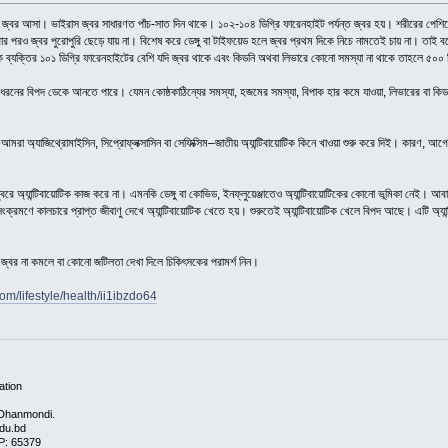
 জ্বর আসা। ভাইরাস জ্বর সাধারণত পাঁচ-সাত দিন থাকে। ১০২-১০৪ ডিগ্রি ফারেনহাইট পর্যন্ত জ্বর হয়। শরীরের পেশিতে প
র পরও জ্বর পুরোপুরি ছেড়ে যায় না। বিশেষ করে ডেঙ্গু বা টাইফয়েড হলে জ্বর প্রথম দিকে নিচে নামতেই চায় না। তাই বল
 ব্যক্তির ১০১ ডিগ্রি ফারেনহাইটের বেশি যদি জ্বর থাকে এবং কিডনি অথবা লিভারে কোনো সমস্যা না থাকে তাহলে ৫০০ ম
া ধরনের বিপদ ডেকে আনতে পারে। যেমন কোষ্ঠকাঠিন্যের সমস্যা, হজমের সমস্যা, বিপাক হার কমে যাওয়া, লিভারের বা কিড
রা অ্যাজিথ্রোমাইসিন, সিপ্রোফ্লক্সাসিন বা সেফিক্সিম–জাতীয় অ্যান্টিবায়োটিক কিনে খাওয়া শুরু করে দিই। কারণ, আগ
অ্যান্টিবায়োটিক কাজ করে না। এমনকি ডেঙ্গু বা কোভিড, ইনফ্লুয়েঞ্জাতেও অ্যান্টিবায়োটিকের কোনো ভূমিকা নেই। আবার
ক্রমণে কালচারে প্রাপ্ত জীবাণু দেখে অ্যান্টিবায়োটিক খেতে হয়। শুরুতেই অ্যান্টিবায়োটিক খেলে বিপদ আছে। এটি অ্যান্টি
েও জ্বর না কমলে বা কোনো জটিলতা দেখা দিলে চিকিৎসকের পরামর্শ নিন।
m/lifestyle/health/ii1ibzdo64
ation
 Dhanmondi.
edu.bd
P: 65379