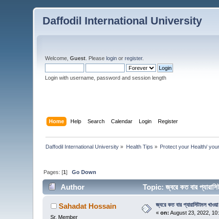
Daffodil International University
Welcome,
Guest
. Please
login
or
register
.
Login with username, password and session length
Home
Help
Search
Calendar
Login
Register
Daffodil International University
»
Health Tips
»
Protect your Health/ you
Pages: [
1
]
Go Down
Author
Topic: জ্বরে কত বার প্যারা
জ্বরে কত বার প্যারাসিটামল খাওয়া
Sahadat Hossain
«
on:
August 23, 2022, 10
Sr. Member