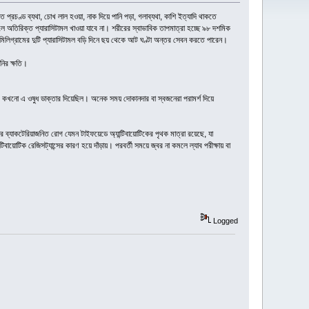
্রচণ্ড ব্যথা, চোখ লাল হওয়া, নাক দিয়ে পানি পড়া, গলাব্যথা, কাশি ইত্যাদি থাকতে
ে অতিরিক্ত প্যারাসিটামল খাওয়া যাবে না। শরীরের স্বাভাবিক তাপমাত্রা হচ্ছে ৯৮ দশমিক
িলিগ্রামের দুটি প্যারাসিটামল বড়ি দিনে ছয় থেকে আট ঘণ্টা অন্তর সেবন করতে পারেন।
নির ক্ষতি।
ে কখনো এ ওষুধ ডাক্তার দিয়েছিল। অনেক সময় দোকানদার বা স্বজনেরা পরামর্শ দিয়ে
 ব্যাকটেরিয়াজনিত রোগ যেমন টাইফয়েডে অ্যান্টিবায়োটিকের পৃথক মাত্রা রয়েছে, যা
বায়োটিক রেজিসট্যান্সের কারণ হয়ে দাঁড়ায়। পরবর্তী সময়ে জ্বর না কমলে ল্যাব পরীক্ষায় বা
Logged