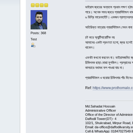
ভাইরাস জ্বরের অন্যতম প্রধান লক্ষণ হঠাৎ
পারে। অনেক সময় জ্বরে প্যারাসিটামল খাবা
৬ ডিগ্রি ফারেনহাইট। একজন প্রাপ্তবয়স্ক
অতিরিক্ত মাত্রায় প্যারাসিটামল সেবন নান
Posts: 368
চট করে অ্যান্টিবায়োটিক নয়
Test
আমাদের একটা প্রবণতা হলো, জ্বর হলেই আম
থাকেন।
এমনটা কখনো করবেন না। ভাইরাসজনিত জ্বরে 
চিকিৎসক ছাড়া বোঝা মুশকিল। প্রস্রাবের সং
কালচারে যথাযথ ফল পাওয়া যায় না।
প্যারাসিটামল ও ঘরোয়া চিকিৎসায় পাঁচ দিন
Ref:
https://www.prothomalo.co
Md.Sahadat Hossain
Administrative Officer
Office of the Director of Administr
Daffodil Tower(DT)- 4
102/1, Shukrabad, Mirpur Road,
Email: da-office@daffodilvarsity.
Cell & WhatsApp: 01847027549 I