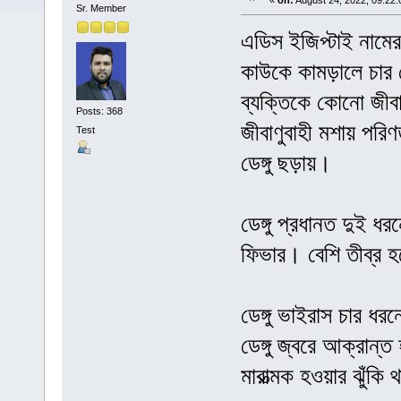
«
on:
August 24, 2022, 09:22:
Sr. Member
এডিস ইজিপ্টাই নামের 
কাউকে কামড়ালে চার 
ব্যক্তিকে কোনো জীবাণ
Posts: 368
জীবাণুবাহী মশায় প
Test
ডেঙ্গু ছড়ায়।
ডেঙ্গু প্রধানত দুই ধর
ফিভার। বেশি তীব্র হ
ডেঙ্গু ভাইরাস চার ধর
ডেঙ্গু জ্বরে আক্রান্ত 
মারাত্মক হওয়ার ঝুঁকি