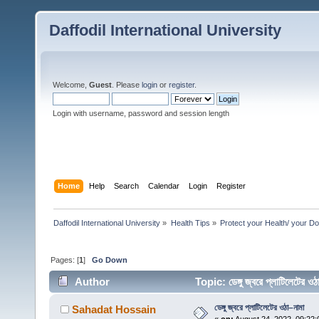
Daffodil International University
Welcome,
Guest
. Please
login
or
register
.
Login with username, password and session length
Home
Help
Search
Calendar
Login
Register
Daffodil International University
»
Health Tips
»
Protect your Health/ your Do
Pages: [
1
]
Go Down
Author
Topic: ডেঙ্গু জ্বরে প্লাটিলেটে
ডেঙ্গু জ্বরে প্লাটিলেটের ওঠা–নামা
Sahadat Hossain