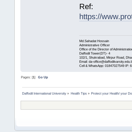
Ref:
https://www.pro
Md.Sahadat Hossain
Administrative Officer
Office of the Director of Administratio
Daffodil Tower(DT)- 4
102/1, Shukrabad, Mirpur Road, Dha
Email: da-office@daffodilvarsity.edu.
Cell & WhatsApp: 01847027549 IP: 
Pages: [
1
]
Go Up
Daffodil International University
»
Health Tips
»
Protect your Health/ your Do