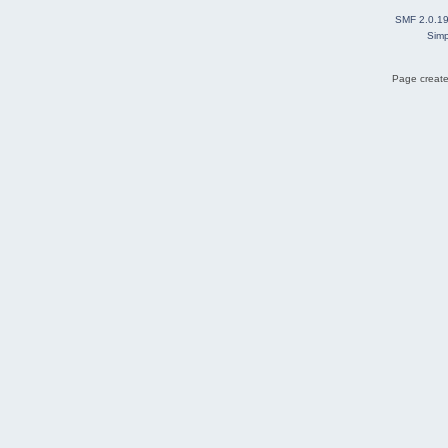
SMF 2.0.1
Simp
Page create