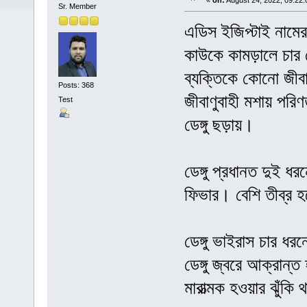
«
on:
August 24, 2022, 09:22:
Sr. Member
এডিস ইজিপ্টাই নামের 
কাউকে কামড়ালে চার 
ব্যক্তিকে কোনো জীবাণ
Posts: 368
জীবাণুবাহী মশায় প
Test
ডেঙ্গু ছড়ায়।
ডেঙ্গু প্রধানত দুই ধর
ফিভার। বেশি তীব্র হ
ডেঙ্গু ভাইরাস চার ধর
ডেঙ্গু জ্বরে আক্রান্ত 
মারাত্মক হওয়ার ঝুঁকি