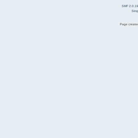
SMF 2.0.1
Simp
Page created