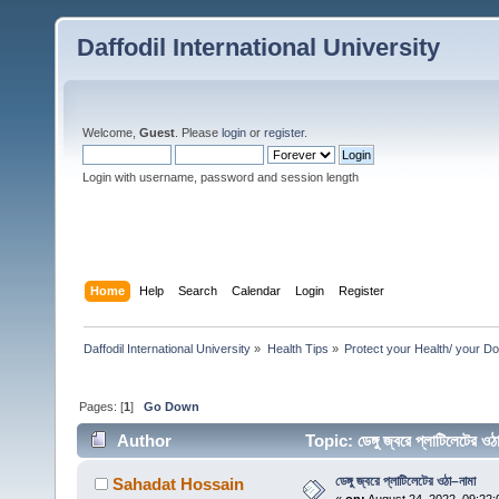
Daffodil International University
Welcome,
Guest
. Please
login
or
register
.
Login with username, password and session length
Home
Help
Search
Calendar
Login
Register
Daffodil International University
»
Health Tips
»
Protect your Health/ your Do
Pages: [
1
]
Go Down
Author
Topic: ডেঙ্গু জ্বরে প্লাটিলেটে
ডেঙ্গু জ্বরে প্লাটিলেটের ওঠা–নামা
Sahadat Hossain