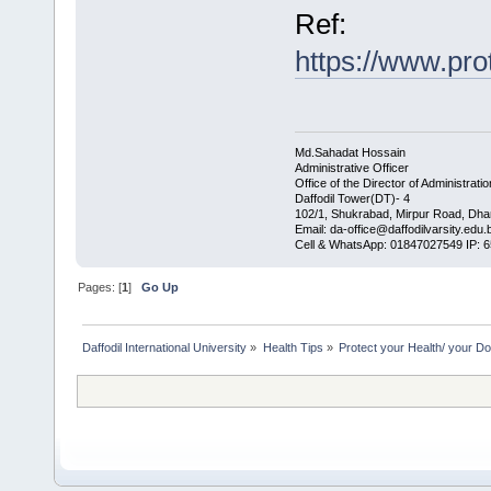
Ref:
https://www.pro
Md.Sahadat Hossain
Administrative Officer
Office of the Director of Administratio
Daffodil Tower(DT)- 4
102/1, Shukrabad, Mirpur Road, Dha
Email: da-office@daffodilvarsity.edu.
Cell & WhatsApp: 01847027549 IP: 
Pages: [
1
]
Go Up
Daffodil International University
»
Health Tips
»
Protect your Health/ your Do