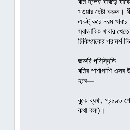
বমি হলেই ঘাবড়ে যাবে
খওয়ার চেষ্টা করুন। 
একটু করে নরম খাবার 
স্বাভাবিক খাবার খেত
চিকিৎসকের পরামর্শ ন
জরুরি পরিস্থিতি
বমির পাশাপাশি এসব উ
হবে—
বুকে ব্যথা, প্রচণ্ড 
কথা বলা)।