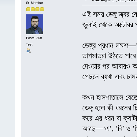
«
on:
August 27, 2022, 11:49:
Sr. Member
এই সময় ডেঙ্গু জ্বর 
জুলাই থেকে অক্টোবর প
Posts: 368
ডেঙ্গুর প্রধান লক্ষণ
Test
তাপমাত্রা উঠতে পারে
দেওয়ার পর আবারও আসত
পেছনে ব্যথা এবং চাম
কখন হাসপাতালে যেত
ডেঙ্গু হলে কী ধরনের 
করে এর ধরন বা ক্যাটা
আছে—‘এ’, ‘বি’ ও ‘সি