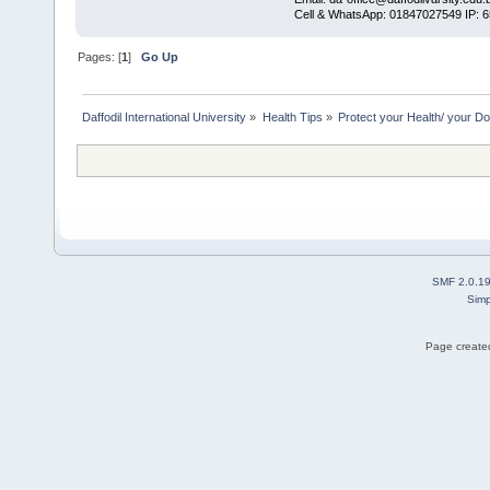
Cell & WhatsApp: 01847027549 IP: 
Pages: [
1
]
Go Up
Daffodil International University
»
Health Tips
»
Protect your Health/ your Do
SMF 2.0.1
Simp
Page created