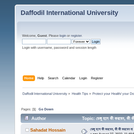
Daffodil International University
Welcome,
Guest
. Please
login
or
register
.
Login with username, password and session length
Home
Help
Search
Calendar
Login
Register
Daffodil International University
»
Health Tips
»
Protect your Health/ your Do
Pages: [
1
]
Go Down
Author
Topic: ডেঙ্গু হলে কী করবেন, ক
ডেঙ্গু হলে কী করবেন, কী কী করবেন না
Sahadat Hossain