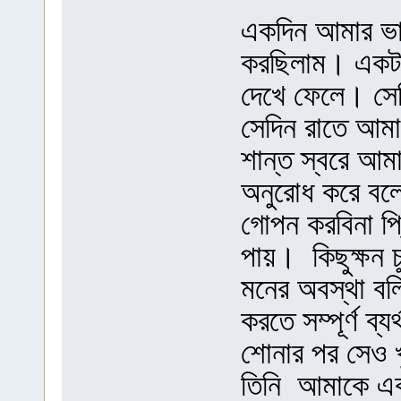
একদিন আমার ভা
করছিলাম। একটা 
দেখে ফেলে। সে
সেদিন রাতে আমা
শান্ত স্বরে আম
অনুরোধ করে বল
গোপন করবিনা প্ল
পায়। কিছুক্ষন 
মনের অবস্থা বল
করতে সম্পূর্ণ ব
শোনার পর সেও খ
তিনি আমাকে এক