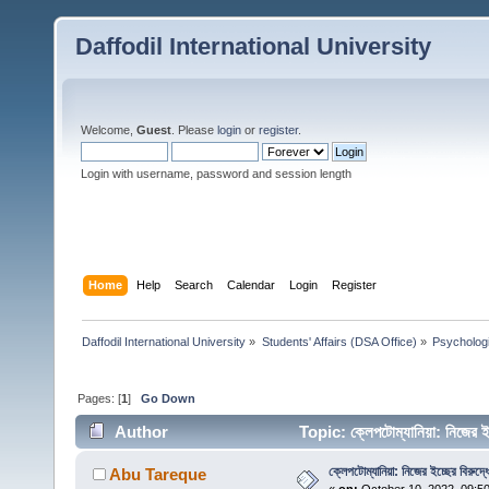
Daffodil International University
Welcome,
Guest
. Please
login
or
register
.
Login with username, password and session length
Home
Help
Search
Calendar
Login
Register
Daffodil International University
»
Students' Affairs (DSA Office)
»
Psychologi
Pages: [
1
]
Go Down
Author
Topic: ক্লেপটোম্যানিয়া: নিজের 
ক্লেপটোম্যানিয়া: নিজের ইচ্ছের বিরুদ্ধে
Abu Tareque