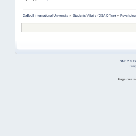
Daffodil International University
»
Students' Affairs (DSA Office)
»
Psychologi
SMF 2.0.1
Simp
Page created