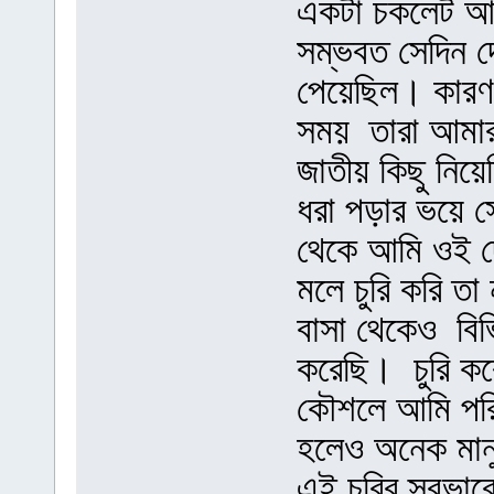
একটা চকলেট আম
সম্ভবত সেদিন দো
পেয়েছিল। কারণ 
সময় তারা আমার
জাতীয় কিছু নিয়ে
ধরা পড়ার ভয়ে 
থেকে আমি ওই দ
মলে চুরি করি 
বাসা থেকেও বিভ
করেছি। চুরি ক
কৌশলে আমি পরি
হলেও অনেক মানু
এই চুরির স্বভাব