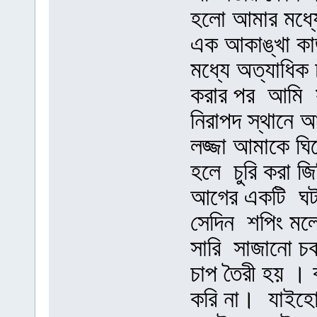
হলো আমার মধ্যে
এক আকাঙ্খা কা
মধ্যে অত্যাধিক
করার পর আমি স
নিরাপদ স্থানে
লজ্জা আমাকে ঘ
হলে চুরি করা জ
আগের একটি ঘটন
সেদিন শপিং মল
সারি সাজানো চ
চাপ তৈরী হয় । 
করি না। যাইহোক