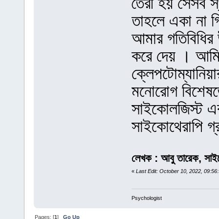
তৈরী হয় সেসব স
তাহলে একা না গ
আমার গতিবিধির
করে দেয় । আমি 
ক্লেপটোম্যানিয়
মনোরোগ বিশেষজ
সাইকোলজিস্ট এর
সাইকোথেরাপি গ
লেখক : আবু তারেক, সাইকো
«
Last Edit: October 10, 2022, 09:5
Psychologist
Pages: [
1
]
Go Up