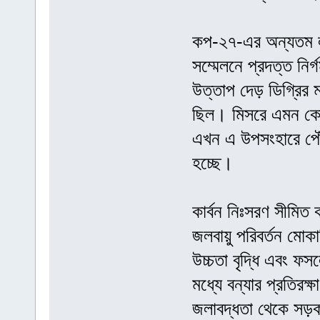
কপ-২৭-এর অন্যতম লক্
সম্মেলনে প্রদত্ত নির
উত্তাপ দেড় ডিগ্রির ম
ছিল। মিসরে এমন কোনো
এখন এ উপসংহারে পৌঁছে
হচ্ছে।
কার্বন নিঃসরণ সীমিত 
জলবায়ু পরিবর্তন মোকা
উচ্চতা বৃদ্ধি এবং ফস
মধ্যে বন্যার প্রতিরক্
জলাবদ্ধতা থেকে সড়ক