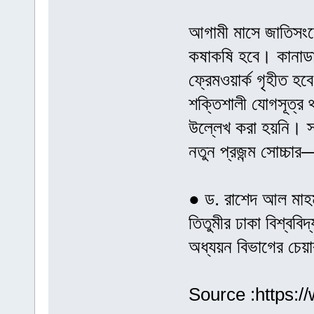
আগামী মাসে জাতিসংঘের
কষাকষি হবে। কানাডার ম
ফ্রেমওয়ার্ক গৃহীত হবে
শক্তিশালী যোগসূত্র 
উল্লেখ করা হয়নি। স্
নতুন প্রজন্ম সোচ্চ
● ড. রাশেদ আল মাহম
তিতুমীর ঢাকা বিশ্ববি
অধ্যয়ন বিভাগের চেয়
Source :https:/