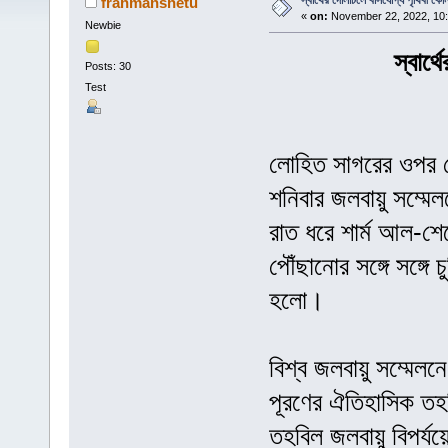
স্বার্থের দোলাচলে বাসযোগ্য পৃথিবী কো
frahmanshetu
«
on:
November 22, 2022, 10:
Newbie
স্বার্
Posts: 30
Test
লোহিত সাগরের ওপর
শনিবার জলবায়ু সম্ম
রাত ধরে শার্ম আল-শ
পৌঁছানোর সঙ্গে সঙ্গে
হলো।
বিশ্ব জলবায়ু সম্মেল
পূরণের ঐতিহাসিক তহব
তহবিল জলবায়ু বিপর্যয