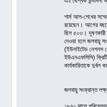
এই বৈশ্বিক উন্মাদনা জ
শার্ম আল-শেখের সম্ম
রয়েছেন। আগের বছরে
ছিল ৫০৩। দূষণকারী লবি
দেওয়া হলে জলবায়ু স
(ইউনাইটেড নেশনস ফ্
ইউএনএফসিসি) ক্রিটিক্
কার্যকারিতাকে দুর্বল 
জলবায়ু সংক্রান্ত লক্ষ্
১৯৭২ সালে পরিবেশগত 