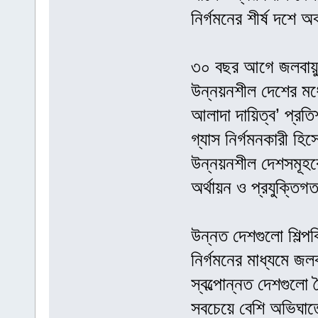
নির্গমনের শীর্ষ দশে 
৩০ বছর আগে জলবায়ু 
উন্নয়নশীল দেশের মধ্য
আলাদা দায়িত্ব’ প্র
গ্যাস নির্গমনকারী হি
উন্নয়নশীল দেশসমূহক
অর্থায়ন ও প্রযুক্তিগ
উন্নত দেশগুলো শিল্পব
নির্গমনের মাধ্যমে জ
স্বল্পোন্নত দেশগুলো ব
সবচেয়ে বেশি অভিঘাত