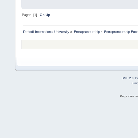
Pages: [
1
]
Go Up
Daffodil International University
»
Entrepreneurship
»
Entrepreneurship Eco
SMF 2.0.1
Simp
Page created