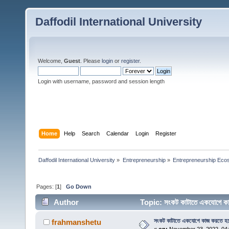
Daffodil International University
Welcome,
Guest
. Please
login
or
register
.
Login with username, password and session length
Home
Help
Search
Calendar
Login
Register
Daffodil International University
»
Entrepreneurship
»
Entrepreneurship Eco
Pages: [
1
]
Go Down
Author
Topic: সংকট কাটাতে একযোগে 
সংকট কাটাতে একযোগে কাজ করতে হ
frahmanshetu