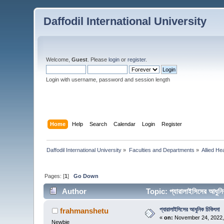
Daffodil International University
Welcome,
Guest
. Please
login
or
register
.
Login with username, password and session length
Home
Help
Search
Calendar
Login
Register
Daffodil International University
»
Faculties and Departments
»
Allied He
Pages: [
1
]
Go Down
Author
Topic: প্যারালাইসিসের আধু
প্যারালাইসিসের আধুনিক চিকিৎসা
frahmanshetu
«
on:
November 24, 2022,
Newbie