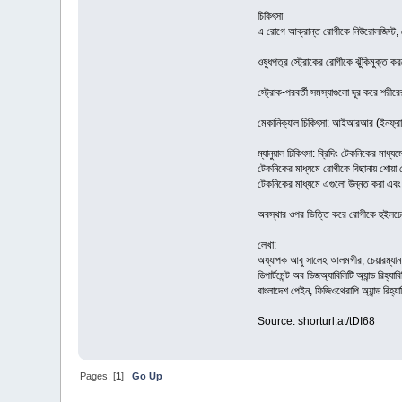
চিকিৎসা
এ রোগে আক্রান্ত রোগীকে নিউরোলজিস্ট, জে
ওষুধপত্র স্ট্রোকের রোগীকে ঝুঁকিমুক্ত ক
স্ট্রোক-পরবর্তী সমস্যাগুলো দূর করে শরী
মেকানিক্যাল চিকিৎসা: আইআরআর (ইনফ্রারেড
ম্যানুয়াল চিকিৎসা: ব্রিদিং টেকনিকের মাধ্
টেকনিকের মাধ্যমে রোগীকে বিছানায় শোয়া থে
টেকনিকের মাধ্যমে এগুলো উন্নত করা এবং 
অবস্থার ওপর ভিত্তি করে রোগীকে হুইলচেয়
লেখা:
অধ্যাপক আবু সালেহ আলমগীর, চেয়ারম্যান
ডিপার্টমেন্ট অব ডিজঅ্যাবিলিটি অ্যান্ড রিহ্যা
বাংলাদেশ পেইন, ফিজিওথেরাপি অ্যান্ড রিহ্যাব
Source: shorturl.at/tDI68
Pages: [
1
]
Go Up