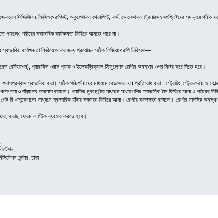
নারেল ফিজিশিয়ান, ফিজিওথেরাপিস্ট, অকুপেশনাল থেরাপিস্ট, নার্স, ভোকেশনাল ট্রেনারসহ সংশ্লিষ্টদের সমন্বয়ে গঠিত 
রতে পারলেও শরীরের স্বাভাবিক কার্যক্ষমতা ফিরিয়ে আনতে পারে না।
রের স্বাভাবিক কার্যক্ষমতা ফিরিয়ে আনার জন্য প্রয়োজন সঠিক ফিজিওথেরাপি চিকিৎসা—
 রেডিয়েশন), প্যারাফিন ওয়াক্স প্যাক ও ইলেকট্রিক্যাল স্টিমুলেশন রোগীর অবস্থার ওপর নির্ভর করে দিতে হবে।
যমে শ্বাসপ্রশ্বাস স্বাভাবিক করা। সঠিক পজিশনিংয়ের মাধ্যমে বেডসোর (ঘা) প্রতিরোধ করা। স্ট্রেচিং, স্ট্রেনদেনিং ও হোল্ড
কে বসা ও দাঁড়ানোর অভ্যাস করানো। প্যাসিভ মুভমেন্টের মাধ্যমে মাংসপেশির স্বাভাবিক টান ফিরিয়ে আনা ও শরীরের বিভিন
গেট রি-এডুকেশনের মাধ্যমে স্বাভাবিক হাঁটার সক্ষমতা ফিরিয়ে আনা। রোগীর কর্মদক্ষতা বাড়ানো। রোগীর মানসিক অবস্থ
ার, ক্রাচ, ফ্রেম বা স্টিক ব্যবহার করতে হবে।
,
বিলিটেশন,
িলিটেশন সেন্টার, ঢাকা