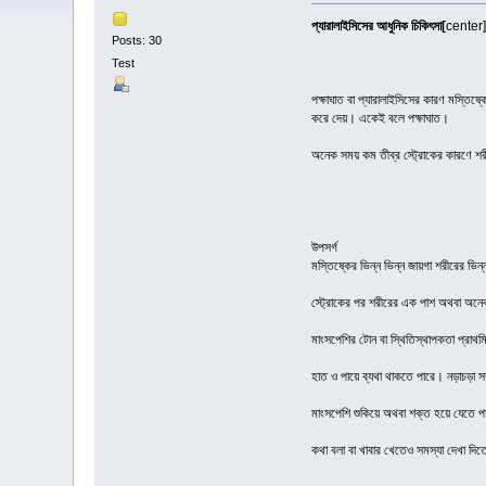
প্যারালাইসিসের আধুনিক চিকিৎসা[
center]
Posts: 30
Test
পক্ষাঘাত বা প্যারালাইসিসের কারণ মস্তি
করে দেয়। একেই বলে পক্ষাঘাত।
অনেক সময় কম তীব্র স্ট্রোকের কারণে শরী
উপসর্গ
মস্তিষ্কের ভিন্ন ভিন্ন জায়গা শরীরের ভিন
স্ট্রোকের পর শরীরের এক পাশ অথবা অন
মাংসপেশির টোন বা স্থিতিস্থাপকতা প্রাথ
হাত ও পায়ে ব্যথা থাকতে পারে। নড়াচড়া স
মাংসপেশি শুকিয়ে অথবা শক্ত হয়ে যেতে প
কথা বলা বা খাবার খেতেও সমস্যা দেখা দি