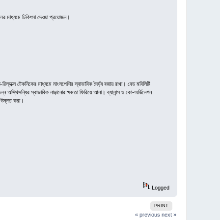
দলের মাধ্যমে চিকিৎসা দেওয়া প্রয়োজন।
-রিল্যাক্স টেকনিকের মাধ্যমে মাংসপেশির স্বাভাবিক দৈর্ঘ্য বজায় রাখা। বেড মবিলিটি
্ন অস্থিসন্ধির স্বাভাবিক নাড়ানোর ক্ষমতা ফিরিয়ে আনা। ব্যালান্স ও কো-অর্ডিনেশন
া উন্নত করা।
Logged
PRINT
« previous
next »