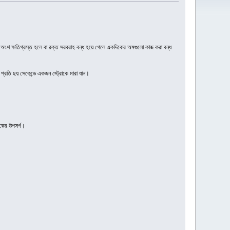
 অংশ ক্ষতিগ্রস্ত হলে বা রক্ত সরবরাহ বন্ধ হয়ে গেলে একদিকের অঙ্গগুলো কাজ করা বন্ধ
প্রতি ছয় সেকেন্ডে একজন স্ট্রোকে মারা যান।
োকের উপসর্গ।