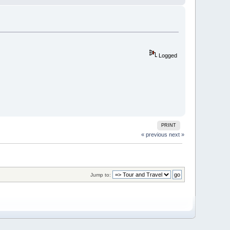
Logged
PRINT
« previous
next »
Jump to: