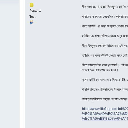
শীত আসা মানেই ভ্রমণপিপাসুদের হাইকিং আ
Posts: 1
পাহাড়ের আবহাওয়া জেনে নিন। আবহাওয়ার ক
Test
শীতে হাইকিং এর জন্য উপযুক্ত পোশাক নির
হাইকিং-এর সঙ্গে মানিয়ে নেওয়ার জন্য আরা
শীতে উপযুক্ত পোশাক নির্বাচন করা এই নয়
হাইকিং এর সময় শর্টকাট নেওয়ার মানে ন
শীতে হাইড্রেটেড থাকা খুব জরুরি। পর্যাপ্
খাবারে কোনো আপোষ করবেন না।
সূর্যের অতিরিক্ত তাপ থেকে নিজেকে বাঁচিয়
পাহাড়ি রাস্তায় পোকামাকড়ের উপদ্রব অস্ব
পাহাড়ে স্থানীয়দের সাহায্য নেওয়ার ক্ষেত্রে
https://www.ittefaq.c
%E0%A6%AD%E0%A7%8D
%E0%A6%B8%E0%A6%A4