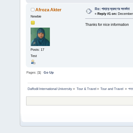
Re: পাহাড়ে ভ্রমণের সতর্কতা
Afroza Akter
«
Reply #1 on:
December 
Newbie
Thanks for nice information
Posts: 17
Test
Pages: [
1
]
Go Up
Daffodil International University
»
Tour & Travel
»
Tour and Travel 
»
পাহা