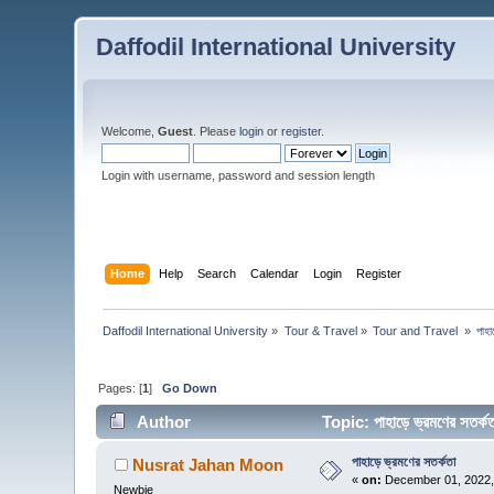
Daffodil International University
Welcome,
Guest
. Please
login
or
register
.
Login with username, password and session length
Home
Help
Search
Calendar
Login
Register
Daffodil International University
»
Tour & Travel
»
Tour and Travel 
»
পাহা
Pages: [
1
]
Go Down
Author
Topic: পাহাড়ে ভ্রমণের সতর
পাহাড়ে ভ্রমণের সতর্কতা
Nusrat Jahan Moon
«
on:
December 01, 2022,
Newbie