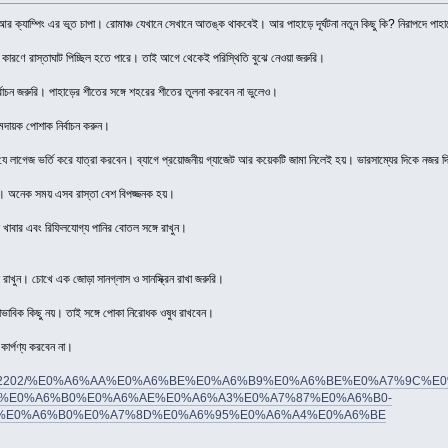
র ক্যাম্পিং এর ভূত চাপা। রোমাঞ্চ যেখানে সেখানে আতঙ্ক থাকবেই। আর পাহাড়ে দূর্ঘটনা নতুন কিছু কি? নিরাপদে পাহ
ারণে রাস্তাঘাট পিচ্ছিল হতে পারে। তাই আগে থেকেই পরিস্থিতি বুঝে নেওয়া জরুরি।
্বাচন জরুরি। পাহাড়ের শীতের সঙ্গে শহরের শীতের তুলনা করবেন না ভুলেও।
মদায়ক পোশাক নির্বাচন করুন।
 যে লাগেজ ভর্তি করে যাত্রা করবেন। ব্যাগে প্রয়োজনীয় গ্যাজেট আর কয়েকটি জামা নিলেই হয়। ভারসাম্যের দিকে নজর 
েই। অনেক সময় এসব রাস্তা বেশ বিপজ্জনক হয়।
ত খাবার এবং রিফিলযোগ্য পানির বোতল সঙ্গে রাখুন।
ে রাখুন। চোখে এক জোড়া সানগ্লাস ও সানস্ক্রিন রাখা জরুরি।
াভাবিক কিছু নয়। তাই সঙ্গে পোকা নিরোধক ওষুধ রাখবেন।
 কার্পণ্য করবেন না।
om.bd/622202/%E0%A6%AA%E0%A6%BE%E0%A6%B9%E0%A6%BE%E0%A7%9C%E
%E0%A6%B0%E0%A6%AE%E0%A6%A3%E0%A7%87%E0%A6%B0-
%E0%A6%B0%E0%A7%8D%E0%A6%95%E0%A6%A4%E0%A6%BE