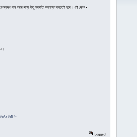
াড়ে ভ্রমণ সাঙ্গ করার জন্য কিছু সতর্কতা অবলম্বন করতেই হবে। এই যেমন -
দিন।
0%A7%87-
Logged