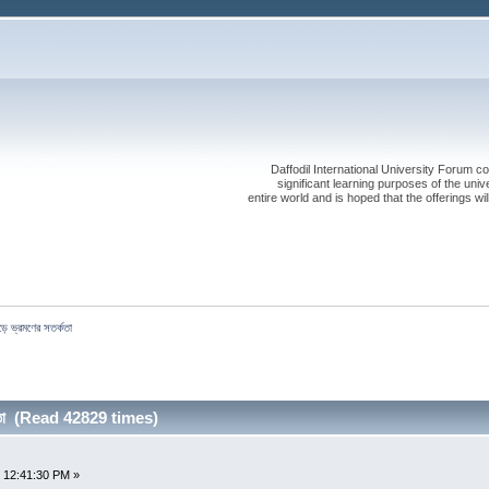
Daffodil International University Forum co
significant learning purposes of the uni
entire world and is hoped that the offerings will
ড়ে ভ্রমণের সতর্কতা
্কতা (Read 42829 times)
 12:41:30 PM »