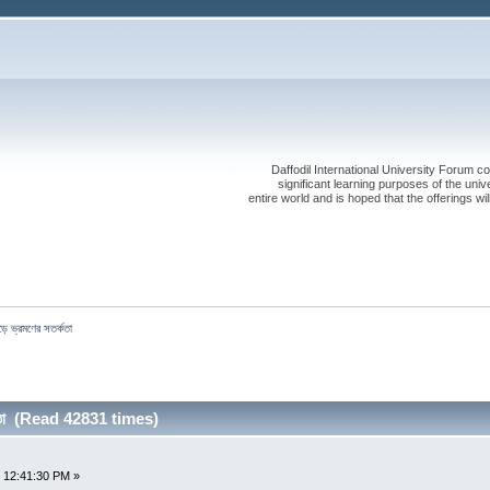
Daffodil International University Forum co
significant learning purposes of the uni
entire world and is hoped that the offerings will
ড়ে ভ্রমণের সতর্কতা
্কতা (Read 42831 times)
 12:41:30 PM »