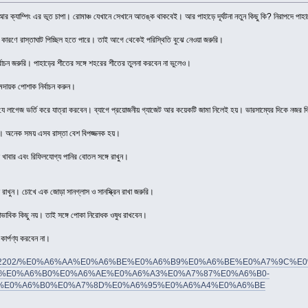
র ক্যাম্পিং এর ভূত চাপা। রোমাঞ্চ যেখানে সেখানে আতঙ্ক থাকবেই। আর পাহাড়ে দূর্ঘটনা নতুন কিছু কি? নিরাপদে পাহ
ারণে রাস্তাঘাট পিচ্ছিল হতে পারে। তাই আগে থেকেই পরিস্থিতি বুঝে নেওয়া জরুরি।
্বাচন জরুরি। পাহাড়ের শীতের সঙ্গে শহরের শীতের তুলনা করবেন না ভুলেও।
মদায়ক পোশাক নির্বাচন করুন।
 যে লাগেজ ভর্তি করে যাত্রা করবেন। ব্যাগে প্রয়োজনীয় গ্যাজেট আর কয়েকটি জামা নিলেই হয়। ভারসাম্যের দিকে নজর 
েই। অনেক সময় এসব রাস্তা বেশ বিপজ্জনক হয়।
ত খাবার এবং রিফিলযোগ্য পানির বোতল সঙ্গে রাখুন।
ে রাখুন। চোখে এক জোড়া সানগ্লাস ও সানস্ক্রিন রাখা জরুরি।
াভাবিক কিছু নয়। তাই সঙ্গে পোকা নিরোধক ওষুধ রাখবেন।
 কার্পণ্য করবেন না।
om.bd/622202/%E0%A6%AA%E0%A6%BE%E0%A6%B9%E0%A6%BE%E0%A7%9C%E
%E0%A6%B0%E0%A6%AE%E0%A6%A3%E0%A7%87%E0%A6%B0-
%E0%A6%B0%E0%A7%8D%E0%A6%95%E0%A6%A4%E0%A6%BE