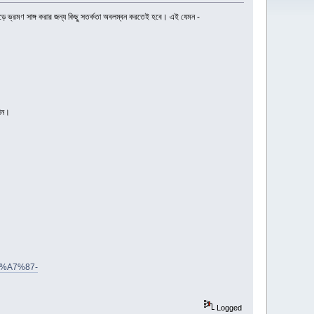
াড়ে ভ্রমণ সাঙ্গ করার জন্য কিছু সতর্কতা অবলম্বন করতেই হবে। এই যেমন -
দিন।
0%A7%87-
Logged