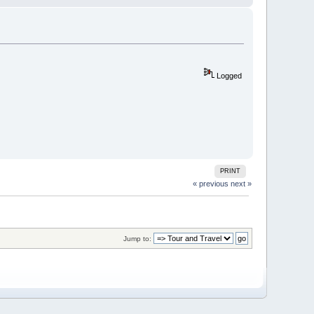
Logged
PRINT
« previous
next »
Jump to: