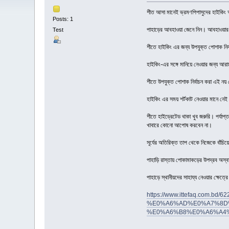
শীত আসা মানেই ভ্রমণপিপাসুদের হাইকিং আ
Posts: 1
পাহাড়ের আবহাওয়া জেনে নিন। আবহাওয়ার ক
Test
শীতে হাইকিং এর জন্য উপযুক্ত পোশাক নির
হাইকিং-এর সঙ্গে মানিয়ে নেওয়ার জন্য আরা
শীতে উপযুক্ত পোশাক নির্বাচন করা এই নয়
হাইকিং এর সময় শর্টকাট নেওয়ার মানে ন
শীতে হাইড্রেটেড থাকা খুব জরুরি। পর্যাপ্
খাবারে কোনো আপোষ করবেন না।
সূর্যের অতিরিক্ত তাপ থেকে নিজেকে বাঁচিয়
পাহাড়ি রাস্তায় পোকামাকড়ের উপদ্রব অস্ব
পাহাড়ে স্থানীয়দের সাহায্য নেওয়ার ক্ষেত্রে
https://www.ittefaq.c
%E0%A6%AD%E0%A7%8D
%E0%A6%B8%E0%A6%A4