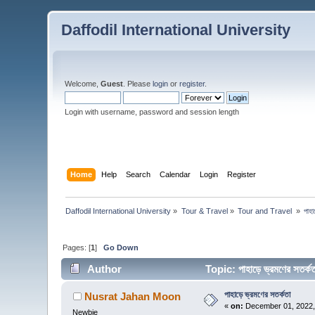
Daffodil International University
Welcome,
Guest
. Please
login
or
register
.
Login with username, password and session length
Home
Help
Search
Calendar
Login
Register
Daffodil International University
»
Tour & Travel
»
Tour and Travel 
»
পাহা
Pages: [
1
]
Go Down
Author
Topic: পাহাড়ে ভ্রমণের সতর
পাহাড়ে ভ্রমণের সতর্কতা
Nusrat Jahan Moon
«
on:
December 01, 2022,
Newbie