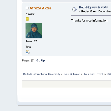
Re: পাহাড়ে ভ্রমণের সতর্কতা
Afroza Akter
«
Reply #1 on:
December 
Newbie
Thanks for nice information
Posts: 17
Test
Pages: [
1
]
Go Up
Daffodil International University
»
Tour & Travel
»
Tour and Travel 
»
পাহা