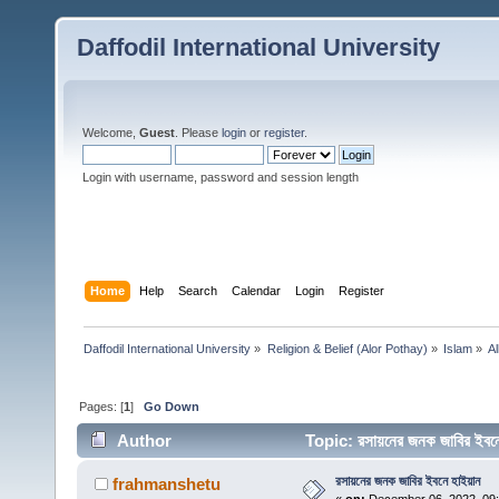
Daffodil International University
Welcome,
Guest
. Please
login
or
register
.
Login with username, password and session length
Home
Help
Search
Calendar
Login
Register
Daffodil International University
»
Religion & Belief (Alor Pothay)
»
Islam
»
Al
Pages: [
1
]
Go Down
Author
Topic: রসায়নের জনক জাবির ইব
রসায়নের জনক জাবির ইবনে হাইয়ান
frahmanshetu