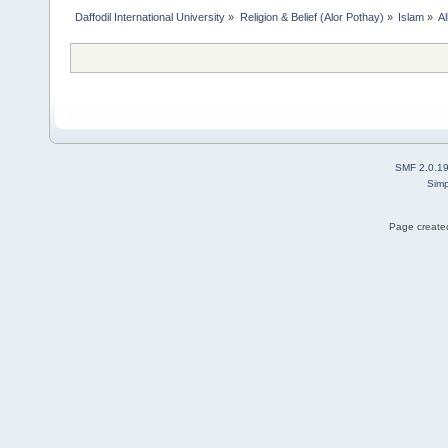
Daffodil International University
»
Religion & Belief (Alor Pothay)
»
Islam
»
Al
SMF 2.0.1
Simp
Page created