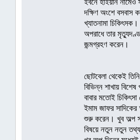
ইবনে হাইয়ান নামেও স
দক্ষিণ অংশে বসবাস 
খ্যাতনামা চিকিৎসক। উ
অপরাধে তার মৃত্যুদণ
জন্মগ্রহণ করেন।
ছোটবেলা থেকেই তিনি 
বিভিন্ন শাখায় বিশেষ
বাবার মতোই চিকিৎসা
ইমাম জাফর সাদিকের অ
শুরু করেন। খুব অল্প 
বিষয়ে নতুন নতুন তথ্