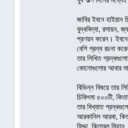
খুব অল্প দিনের মধ্যেই
জাবির ইবনে হাইয়ান চি
যুদ্ধবিদ্যা, রসায়ন, জ্য
প্রণয়ন করেন। ইবনে 
বেশি গ্রন্থ রচনা কর
তার লিখিত গ্রন্থগু
কোনোগুলোর আবার মাত
বিভিন্ন বিষয়ে তার লি
চিকিৎসা ৫০০টি, কিতাব
তার বিখ্যাত গ্রন্থগু
আরকানিল আরবা, কিতাব
ফিদ্দা, কিতাবুল মিহান