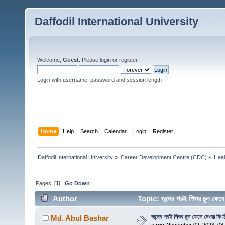
Daffodil International University
Welcome,
Guest
. Please
login
or
register
.
Login with username, password and session length
Home
Help
Search
Calendar
Login
Register
Daffodil International University
»
Career Development Centre (CDC)
»
Heal
Pages: [
1
]
Go Down
Author
Topic: জন্মের পরই শিশুর চুল ফ
জন্মের পরই শিশুর চুল ফেলে দেওয়া কি 
Md. Abul Bashar