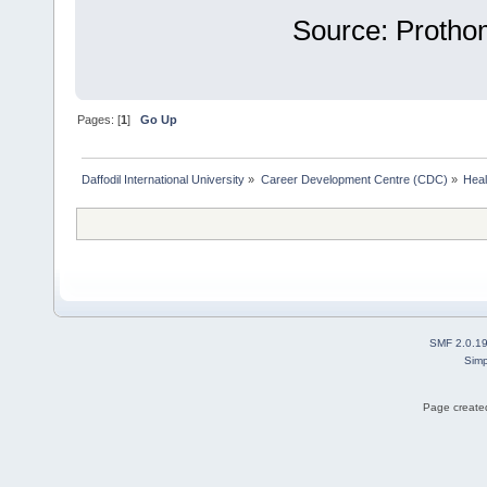
Source: Protho
Pages: [
1
]
Go Up
Daffodil International University
»
Career Development Centre (CDC)
»
Heal
SMF 2.0.1
Simp
Page created