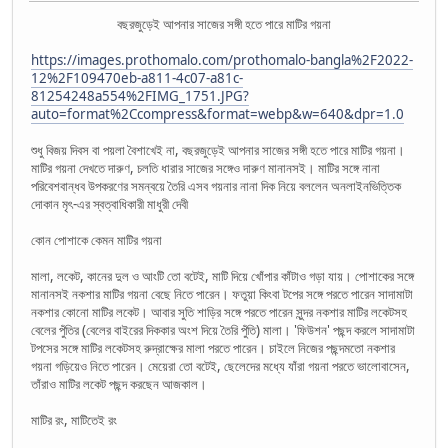
বছরজুড়েই আপনার সাজের সঙ্গী হতে পারে মাটির গয়না
https://images.prothomalo.com/prothomalo-bangla%2F2022-
12%2F109470eb-a811-4c07-a81c-
81254248a554%2FIMG_1751.JPG?
auto=format%2Ccompress&format=webp&w=640&dpr=1.0
শুধু বিজয় দিবস বা পয়লা বৈশাখেই না, বছরজুড়েই আপনার সাজের সঙ্গী হতে পারে মাটির গয়না।
মাটির গয়না দেখতে দারুণ, চলতি ধারার সাজের সঙ্গেও দারুণ মানানসই। মাটির সঙ্গে নানা
পরিবেশবান্ধব উপকরণের সমন্বয়ে তৈরি এসব গয়নার নানা দিক নিয়ে বললেন অনলাইনভিত্তিক
দোকান মৃৎ-এর স্বত্বাধিকারী মাধুরী দেবী
কোন পোশাকে কেমন মাটির গয়না
মালা, লকেট, কানের দুল ও আংটি তো বটেই, মাটি দিয়ে খোঁপার কাঁটাও গড়া যায়। পোশাকের ‍সঙ্গে
মানানসই নকশার মাটির গয়না বেছে নিতে পারেন। ফতুয়া কিংবা টপের সঙ্গে পরতে পারেন সাদামাটা
নকশার কোনো মাটির লকেট। আবার সুতি শাড়ির সঙ্গে পরতে পারেন সুন্দর নকশার মাটির লকেটসহ
বেলের পুঁতির (বেলের বাইরের দিককার অংশ দিয়ে তৈরি পুঁতি) মালা। 'ফিউশন' পছন্দ করলে সাদামাটা
টপসের সঙ্গে মাটির লকেটসহ রুদ্রাক্ষের মালা পরতে পারেন। চাইলে নিজের পছন্দমতো নকশার
গয়না গড়িয়েও নিতে পারেন। মেয়েরা তো বটেই, ছেলেদের মধ্যে যাঁরা গয়না পরতে ভালোবাসেন,
তাঁরাও মাটির লকেট পছন্দ করছেন আজকাল।
মাটির রং, মাটিতেই রং