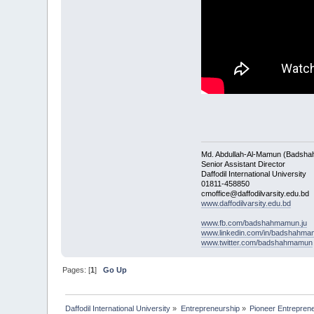
Md. Abdullah-Al-Mamun (Badsha
Senior Assistant Director
Daffodil International University
01811-458850
cmoffice@daffodilvarsity.edu.bd
www.daffodilvarsity.edu.bd
www.fb.com/badshahmamun.ju
www.linkedin.com/in/badshahm
www.twitter.com/badshahmamun
Pages: [
1
]
Go Up
Daffodil International University
»
Entrepreneurship
»
Pioneer Entrepreneur