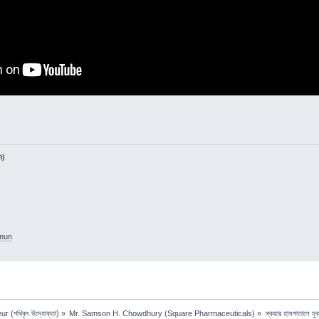
h)
amun
 (পথিকৃৎ উদ্যোক্তা)
»
Mr. Samson H. Chowdhury (Square Pharmaceuticals)
»
স্কয়ার হাসপাতালে যুক্ত