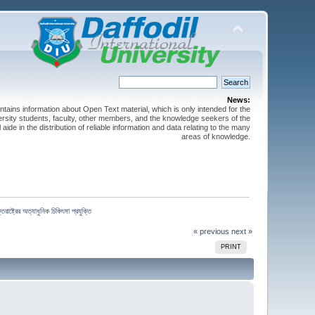
News:
ntains information about Open Text material, which is only intended for the
versity students, faculty, other members, and the knowledge seekers of the
 aide in the distribution of reliable information and data relating to the many
areas of knowledge.
রাষ্ট্রের অত্যাধুনিক চিকিৎসা প্রযুক্তি
« previous
next »
PRINT