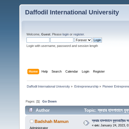
Daffodil International University
Welcome,
Guest
. Please
login
or
register
.
Login with username, password and session length
Home
Help
Search
Calendar
Login
Register
Daffodil International University
»
Entrepreneurship
»
Pioneer Entrepreneur
Pages: [
1
]
Go Down
Author
Topic: স্কয়ার হাসপাতালে যুক্
স্কয়ার হাসপাতালে যুক্তরাষ্ট্রের অত
Badshah Mamun
«
on:
January 24, 2023, 0
Administrator