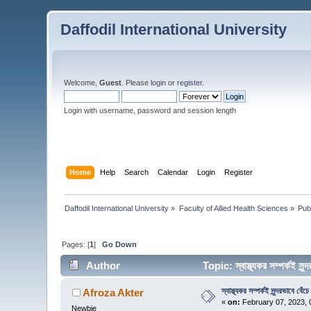
Daffodil International University
Welcome,
Guest
. Please
login
or
register
.
Login with username, password and session length
Home
Help
Search
Calendar
Login
Register
Daffodil International University
»
Faculty of Allied Health Sciences
»
Pub
Pages: [
1
]
Go Down
Author
Topic: স্বাস্থ্যকর সম্পর্কই স
স্বাস্থ্যকর সম্পর্কই সুন্দরভাবে ব
Afroza Akter
«
on:
February 07, 2023, 
Newbie