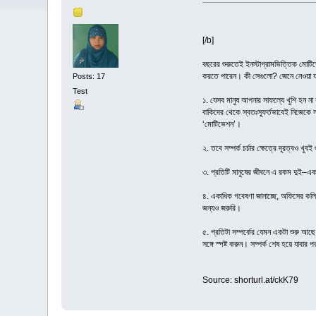
[/b]
বছরের শুরুতেই ইনস্টাগ্রামভিত্তিক মোটি
করতে পারেন। কী সেগুলো? জেনে নেওয়া 
Posts: 17
Test
১. যেসব মানুষ আপনার সাফল্যে খুশি হন না
বাকিদের থেকে স্বতঃস্ফূর্তভাবেই নিজেকে স
‘মোটিভেশন’।
২. তবে সম্পর্ক চর্চার ক্ষেত্রে দূরত্বও খু
৩. প্রতিটি মানুষের জীবনে এ রকম দুই–একজ
৪. একাধিক গবেষণা জানাচ্ছে, অফিসের কল
জন্যও জরুরি।
৫. প্রতিটা সম্পর্কের যেমন একটা শুরু আছ
সঙ্গে স্পষ্ট করুন। সম্পর্ক শেষ হয়ে যাবার
Source: shorturl.at/ckK79