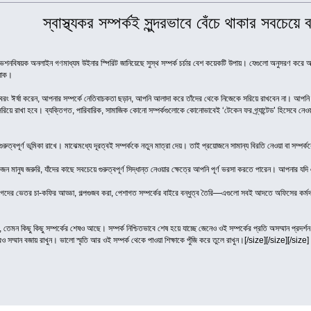
স্বাস্থ্যকর সম্পর্কই সুন্দরভাবে বেঁচে থাকার সবচেয়
ভেশনবিষয়ক অনলাইন গণমাধ্যম উইনার স্পিরিট জানিয়েছে সুস্থ সম্পর্ক চর্চার বেশ কয়েকটি উপায়। যেগুলো অনুসরণ করে 
যাক।
 বরং ঈর্ষা করেন, আপনার সম্পর্কে নেতিবাচকতা ছড়ান, আপনি আলাদা করে তাঁদের থেকে নিজেকে সরিয়ে রাখবেন না। আপনি ব
রিয়ে রাখা হবে। ব্যক্তিগত, পারিবারিক, সামাজিক কোনো সম্পর্কগুলোকে কোনোভাবেই ‘টেকেন ফর গ্র্যান্টেড’ হিসেবে নেওয়ার 
বই গুরুত্বপূর্ণ ভূমিকা রাখে। মাঝেমধ্যে দূরত্বই সম্পর্ককে নতুন মাত্রা দেয়। তাই প্রয়োজনে সামান্য বিরতি নেওয়া বা সম্পর্
ন মানুষ জরুরি, যাঁদের কাছে সবচেয়ে গুরুত্বপূর্ণ সিদ্ধান্ত নেওয়ার ক্ষেত্রে আপনি পূর্ণ ভরসা করতে পারেন। আপনার 
িগদের ভেতর চা-কফির আড্ডা, গল্পগুজব করা, পেশাগত সম্পর্কের বাইরে বন্ধুত্ব তৈরি—এগুলো সবই আদতে অফিসের কর্
ে, তেমন কিছু কিছু সম্পর্কের শেষও আছে। সম্পর্ক নিশ্চিতভাবে শেষ হয়ে যাচ্ছে জেনেও ওই সম্পর্কের প্রতি অসম্মান প্
 পরও সম্মান বজায় রাখুন। ভালো স্মৃতি আর ওই সম্পর্ক থেকে পাওয়া শিক্ষাকে পুঁজি করে তুলে রাখুন।[/size][/size][/size]