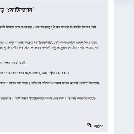
ে বড় ‘মোটিভেশন’
আপনি নিজেকে চলে যাওয়া বছর থেকে আরেকটু সুখী আর সম্পর্কে স্থিতিশীল হিসেবে তৈরি
রং যে মানুষ আপনার সবচেয়ে বড় ‘চিয়ারলিডার’, সেই সম্পর্কগুলোকে গুরুত্ব দিন। তাতে
সুযোগ নেই। দিন শেষে স্বাস্থ্যকর সম্পর্কই মানুষের সুন্দরভাবে বেঁচে থাকার সবচেয়ে বড়
ককে ‘স্পেস দেওয়া’ জরুরি।
যদি এখনো এ রকম কোনো মানুষ না থাকে, তাহলে খুঁজে বের করুন।
মদক্ষতা ও কাজের মান বাড়ায়। অফিসের পরিবেশে এমনসব সম্পর্ক আপনার পেশগত উন্নয়নের
রদর্শন করবেন না। যতটা সম্ভব ইতিবাচকভাবে সম্পর্ক শেষ করুন। আপনার অবস্থান সততার
Logged