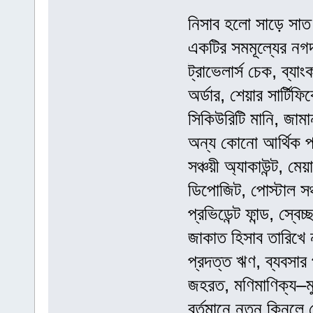
নিসাব হলো সাড়ে সাত
একটির সমমূল্যের নগদ 
ট্রাভেলার্স চেক, ব্যা
অর্ডার, শেয়ার সার্টিফ
সিকিউরিটি মানি, জামান
অন্য কোনো আর্থিক প্র
সঞ্চয়ী অ্যাকাউন্ট, ম
ডিপোজিট, পোস্টাল সঞ
প্রভিডেন্ট ফান্ড, স্বে
জাকাত হিসাব তারিখে 
প্রদত্ত ঋণ, ব্যবসার 
জহরত, মণিমাণিক্য–মুক
বর্তমানে নতুন কিনলে য