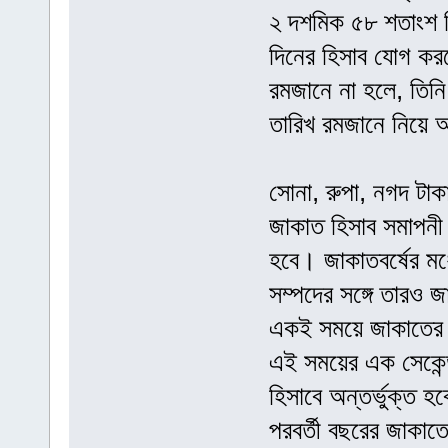
২ দশমিক ৫৮ শতাংশ দি
দিনের হিসাব যোগ কর
রমজানে না হলে, তিন
তারিখ রমজানে নিয়ে
সোনা, রুপা, নগদ টাকা
জাকাত হিসাব সমাপনী 
হবে। জাকাতবর্ষের ম
সম্পদের সঙ্গে তারও
একই সময়ে জাকাতের হ
এই সময়ের এক সেকেন
হিসাবে অন্তর্ভুক্ত 
পরবর্তী বছরের জাকাত