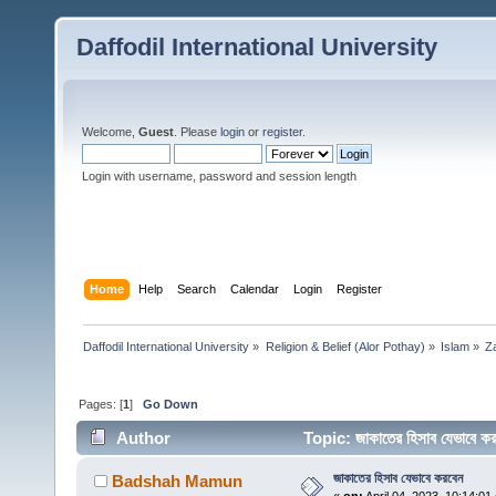
Daffodil International University
Welcome,
Guest
. Please
login
or
register
.
Login with username, password and session length
Home
Help
Search
Calendar
Login
Register
Daffodil International University
»
Religion & Belief (Alor Pothay)
»
Islam
»
Z
Pages: [
1
]
Go Down
Author
Topic: জাকাতের হিসাব যেভাবে
জাকাতের হিসাব যেভাবে করবেন
Badshah Mamun