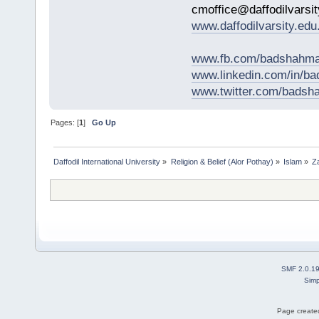
cmoffice@daffodilvarsit
www.daffodilvarsity.edu
www.fb.com/badshahma
www.linkedin.com/in/
www.twitter.com/bads
Pages: [
1
]
Go Up
Daffodil International University
»
Religion & Belief (Alor Pothay)
»
Islam
»
Z
SMF 2.0.1
Simp
Page created