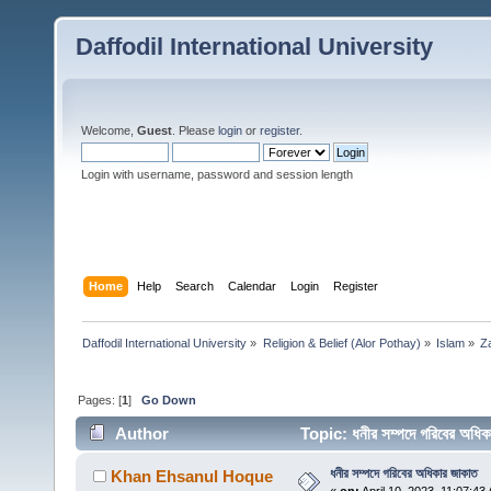
Daffodil International University
Welcome,
Guest
. Please
login
or
register
.
Login with username, password and session length
Home
Help
Search
Calendar
Login
Register
Daffodil International University
»
Religion & Belief (Alor Pothay)
»
Islam
»
Z
Pages: [
1
]
Go Down
Author
Topic: ধনীর সম্পদে গরিবের অধ
ধনীর সম্পদে গরিবের অধিকার জাকাত
Khan Ehsanul Hoque