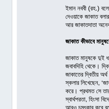
ইমান নববী (রহ.) বলে
দেওয়াকে জাকাত বলার
আর জাকাতদাতা অনেক
জাকাত কীভাবে মানুষক
জাকাত মানুষকে দুই ধ
জবাবদিহি থেকে। দ্বি
জাকাতের দ্বিতীয় অর্
স্কলার লিখেছেন, ‘জাক
করে। প্রথমত সে তার
স্বার্থপরতা, হিংসা ব
আরও চমৎকার করে বলে