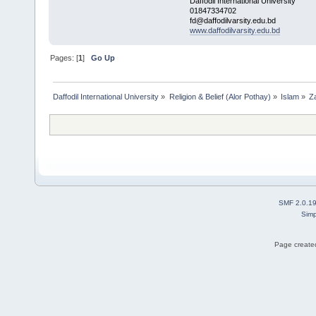
Daffodil International University
01847334702
fd@daffodilvarsity.edu.bd
www.daffodilvarsity.edu.bd
Pages: [
1
]
Go Up
Daffodil International University
»
Religion & Belief (Alor Pothay)
»
Islam
»
Z
SMF 2.0.1
Simp
Page created