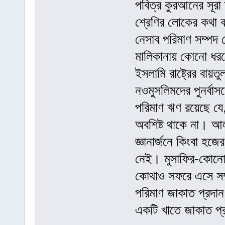
পবিত্র কুরআনের সূর
শ্রেণির লোকের কথা 
নেসাব পরিমাণ সম্পদ 
মালিকানায় কোনো ধর
ইসলামি রাষ্ট্রের বায়ত
নওমুসলিমদের পুনর্বা
পরিমাণ ঋণ রয়েছে যে
অবশিষ্ট থাকে না। আল্
জ্ঞানার্জনে কিংবা হ
নেই। মুসাফির-কোনো ব
কোথাও সফরে এসে সম্
পরিমাণ জাকাত প্রদা
একটি খাতে জাকাত প