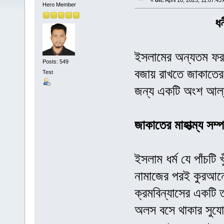
«
on:
April 10, 2023, 11:07:43
Hero Member
ধ
ইসলামের অন্যতম ফর
Posts: 549
বজায় রাখতে জাকাতের 
Test
জন্য একটি অংশ আল্ল
জাকাতের মাহাত্ম্য সম্পর
ইসলাম ধর্ম যে পাঁচটি
নামাজের পরই কুরআন
ক্রমবিন্যাসের একটি 
অলস বসে থাকার সুযো