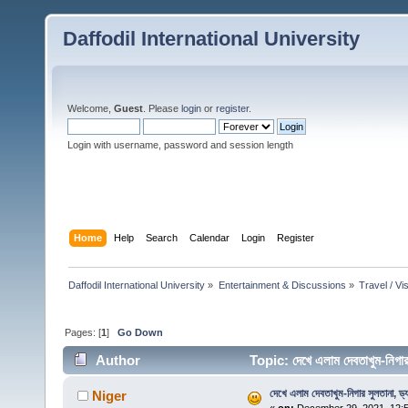
Daffodil International University
Welcome,
Guest
. Please
login
or
register
.
Login with username, password and session length
Home
Help
Search
Calendar
Login
Register
Daffodil International University
»
Entertainment & Discussions
»
Travel / Vis
Pages: [
1
]
Go Down
Author
Topic: দেখে এলাম দেবতাখুম-নিগার
দেখে এলাম দেবতাখুম-নিগার সুলতানা, ড্যা
Niger