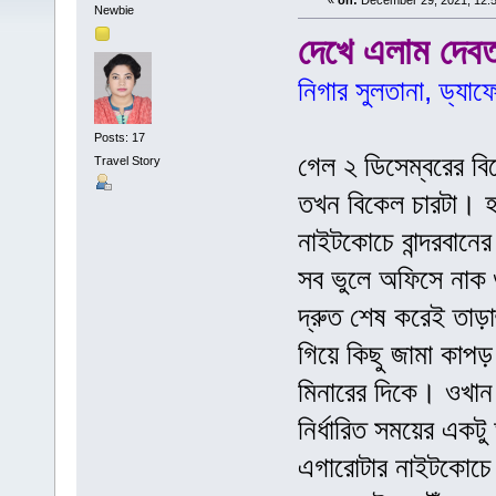
«
on:
December 29, 2021, 12:
Newbie
দেখে এলাম দেবত
নিগার সুলতানা, ড্যাফ
Posts: 17
গেল ২ ডিসেম্বরের ব
Travel Story
তখন বিকেল চারটা। 
নাইটকোচে বান্দরবানে
সব ভুলে অফিসে নাক 
দ্রুত শেষ করেই তাড়
গিয়ে কিছু জামা কাপড
মিনারের দিকে। ওখান
নির্ধারিত সময়ের এক
এগারোটার নাইটকোচে আ