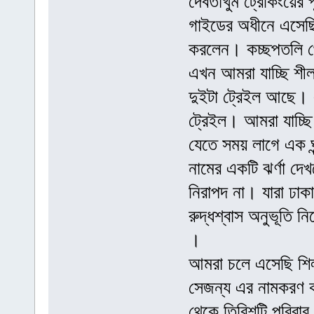
দেবতাখুম ট্রেকিংয়ের 
গাইডের অধীনে এসেছিল
করলেন। কচ্ছপতলি থে
এখন আমরা যাচ্ছি শীলব
দুইটা ট্রেইল আছে। এ
ট্রেইল। আমরা যাচ্ছি ঝ
যেতে সময় লাগে এক ঘন্
নামের একটি ঝর্ণা দেখত
নিরাপদ না। যারা ঢাকা থ
রুদ্ধশ্বাস অনুভূতি ন
।
আমরা চলে এসেছি শিল
সেজন্য এর নামকরণ কর
থেকে তিরিশটি পরিবা