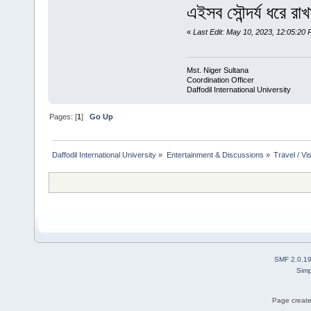
এইসব সৌন্দর্য ধরে র
«
Last Edit: May 10, 2023, 12:05:20 
Mst. Niger Sultana
Coordination Officer
Daffodil International University
Pages: [
1
]
Go Up
Daffodil International University
»
Entertainment & Discussions
»
Travel / Vis
SMF 2.0.1
Simp
Page create