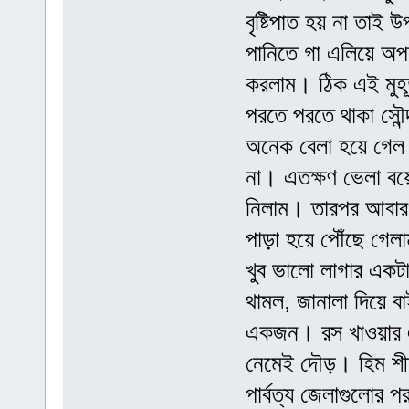
বৃষ্টিপাত হয় না তাই 
পানিতে গা এলিয়ে অপল
করলাম। ঠিক এই মুহূ
পরতে পরতে থাকা সৌন
অনেক বেলা হয়ে গেল
না। এতক্ষণ ভেলা বয়ে
নিলাম। তারপর আবারও ট
পাড়া হয়ে পৌঁছে গে
খুব ভালো লাগার একটা 
থামল, জানালা দিয়ে ব
একজন। রস খাওয়ার এই
নেমেই দৌড়। হিম শীত
পার্বত্য জেলাগুলোর প