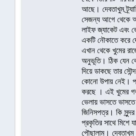
আছে। দেবতাখুম ট্র্য
সেজন্য আগে থেকে অর্
লাইফ জ্যাকেট এবং ভ
একটি নৌকাতে করে দেবত
এখান থেকে খুমের রা
অনুভূতি। ঠিক যেন কো
দিয়ে ডাকছে তার সৌন্
কোনো উপায় নেই। প্র
করছে । এই খুমের গভ
ভেলায় ভাসতে ভাসতে চ
জিনিসপত্র। কি সুন্দর
প্রকৃতির সাথে মিশে য
পৌছালাম। দেবতাখুম আ