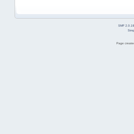
SMF 2.0.1
Simp
Page created