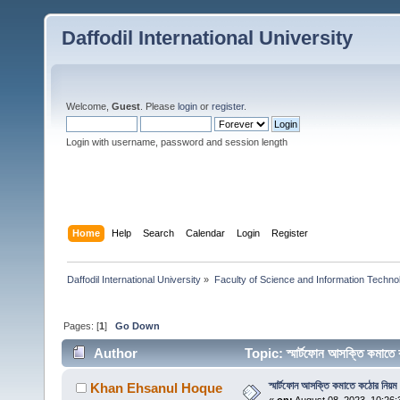
Daffodil International University
Welcome,
Guest
. Please
login
or
register
.
Login with username, password and session length
Home
Help
Search
Calendar
Login
Register
Daffodil International University
»
Faculty of Science and Information Techno
Pages: [
1
]
Go Down
Author
Topic: স্মার্টফোন আসক্তি কমাত
স্মার্টফোন আসক্তি কমাতে কঠোর নিয়ম 
Khan Ehsanul Hoque