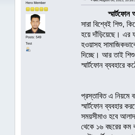
«
on:
August 08, 2023, 10:26:
Hero Member
স্মার্টফো
সারা বিশ্বেই শিশু, ক
হয়ে দাঁড়িয়েছে। এর ফ
Posts: 549
হওয়াসহ সামাজিকভাবে 
Test
দিচ্ছে। আর তাই শিশ
স্মার্টফোন ব্যবহারে 
প্রস্তাবিত এ নিয়মে 
স্মার্টফোন ব্যবহার 
সময়সীমাও হবে আলাদা
থেকে ১৬ বছরের কম বয়