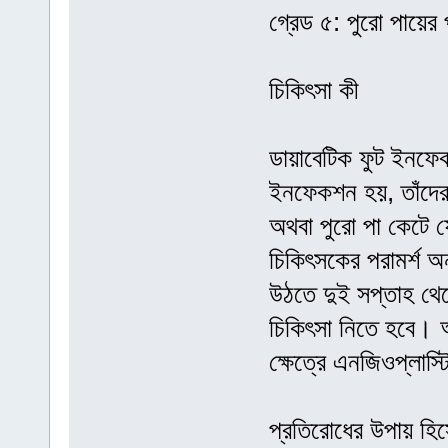
গ্রেড ৫: পুরো পায়ের
চিকিৎসা কী
ডায়াবেটিক ফুট ইনফেক
ইনফেকশন হয়, তাঁদের
অথবা পুরো পা কেটে 
চিকিৎসকের পরামর্শ অ
উঠতে দুই সপ্তাহ থেক
চিকিৎসা নিতে হবে। 
ক্ষেত্রে এনজিওপ্লাস্
প্রতিরোধের উপায় হি