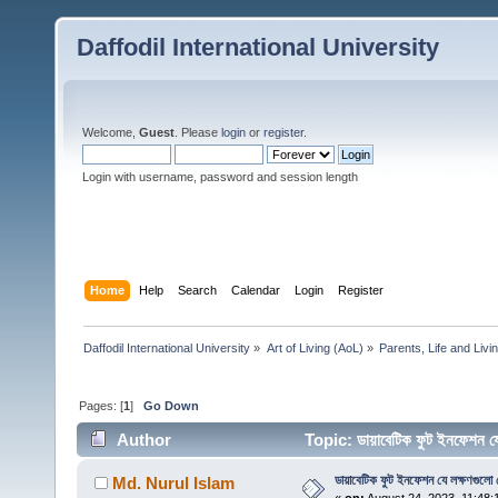
Daffodil International University
Welcome,
Guest
. Please
login
or
register
.
Login with username, password and session length
Home
Help
Search
Calendar
Login
Register
Daffodil International University
»
Art of Living (AoL)
»
Parents, Life and Livin
Pages: [
1
]
Go Down
Author
Topic: ডায়াবেটিক ফুট ইনফেশন য
ডায়াবেটিক ফুট ইনফেশন যে লক্ষণগুলো 
Md. Nurul Islam