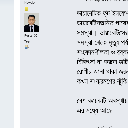
«
on:
August 24, 2023, 11:48:
Newbie
ডায়াবেটিক ফুট ইনফেশ
ডায়াবেটিসজনিত পায়ে
সমস্যা। ডায়াবেটিস
Posts: 35
সমস্যা থেকে মৃত্যু প
Test
সংবেদনশীলতা ও রক্ত চ
চিকিৎসা না করলে জট
রোগীর জানা থাকা জর
কখন সংক্রমণের ঝুঁকি
বেশ কয়েকটি অবস্থায় 
এর মধ্যে আছে—