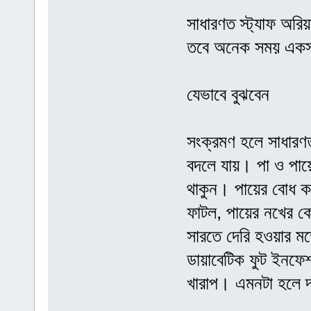
সাধারণত স্ট্যাফ অরি
তবে অনেক সময় একসঙ্
যেভাবে বুঝবেন
সংক্রমণ হলে সাধারণত
বদলে যায়। পা ও পায়ে
থাকুন। পায়ের বোধ কম
ফাটল, পায়ের নখের ক
সারতে দেরি হওয়ার মত
ডায়াবেটিক ফুট ইনফে
খারাপ। এমনটা হলে দ্