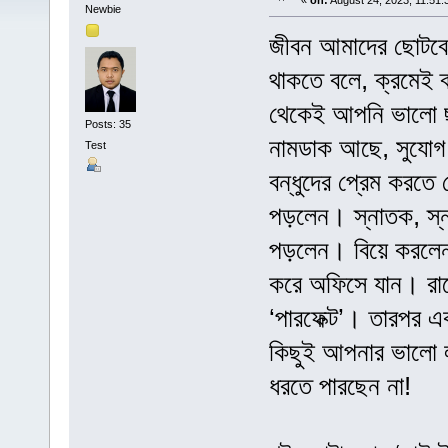
«
on:
August 24, 2023, 11:51:
Newbie
জীবন আমাদের ছোটবেল
থাকতে বলে, ক্রমেই ব
থেকেই আপনি ভালো ছা
Posts: 35
নামডাক আছে, সুযোগ প
Test
বন্ধুদের প্রেম করত
পড়লেন। স্নাতক, স্ন
পড়লেন। বিয়ে করলেন
করে অফিসে যান। রাত
‘পারফেক্ট’। তারপর 
কিছুই আপনার ভালো ল
ধরতে পারছেন না!