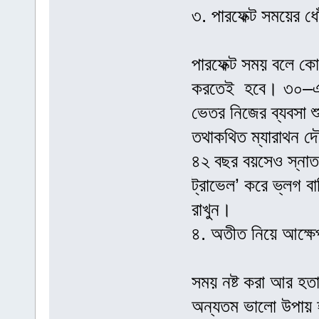
৩. পারফেক্ট সময়ের ধ
পারফেক্ট সময় বলে 
করতেই হবে। ৩০–এর 
ভেতর নিজের ব্যবসা
তথাকথিত ম্যারাথন দ
৪২ বছর বয়সেও স্নাতক
ট্রাভেল’ করে ভ্লগ ব
রাখুন।
৪. অতীত নিয়ে আক্ষে
সময় নষ্ট করা আর হত
অন্যতম ভালো উপায় হ