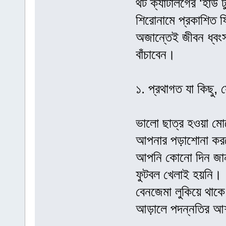
থট ক্যাটালগের ‘হাউ
শিরোনামে প্রকাশিত 
অজান্তেই জীবন ধ্বং
বাঁচাবেন।
১. প্রথাগত যা কিছু, 
ভালো ছাত্র হওয়া মো
আপনার পড়াশোনা করত
আপনি কোনো দিন জান
ফুটবল খেলাই হয়নি।
বেনজেমা লুকিয়ে থা
আড়ালে পদন্নতির আশ