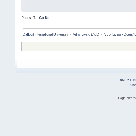
Pages: [
1
]
Go Up
Daffodil International University
»
Art of Living (AoL)
»
Art of Living - Doers'
SMF 2.0.1
Simp
Page created