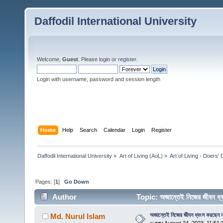
Daffodil International University
Welcome,
Guest
. Please
login
or
register
.
Login with username, password and session length
Home
Help
Search
Calendar
Login
Register
Daffodil International University
»
Art of Living (AoL)
»
Art of Living - Doers'
Pages: [
1
]
Go Down
Author
Topic: অজান্তেই নিজের জীবন 
অজান্তেই নিজের জীবন ধ্বংস করছেন 
Md. Nurul Islam