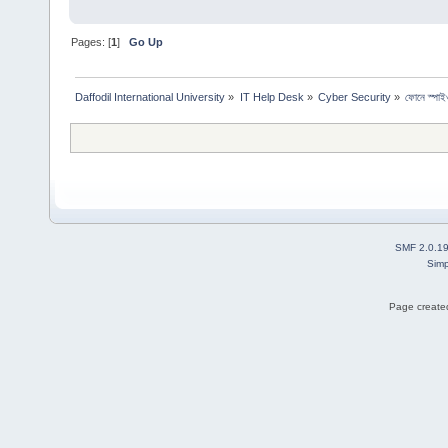
Pages: [
1
]
Go Up
Daffodil International University
»
IT Help Desk
»
Cyber Security
»
ফোনে স্পাই
SMF 2.0.1
Simp
Page created