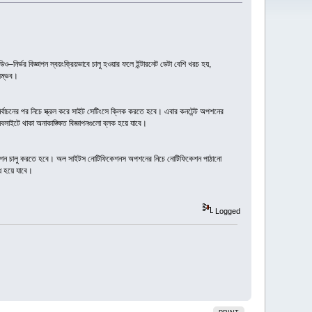
–নির্ভর বিজ্ঞাপন স্বয়ংক্রিয়ভাবে চালু হওয়ার ফলে ইন্টারনেট ডেটা বেশি খরচ হয়,
 সম্ভব।
র্বাচনের পর নিচে স্ক্রল করে সাইট সেটিংসে ক্লিক করতে হবে। এবার কনটেন্ট অপশনের
াইটে থাকা অনাকাঙ্ক্ষিত বিজ্ঞাপনগুলো ব্লক হয়ে যাবে।
 অপশন চালু করতে হবে। অল সাইটস নোটিফিকেশনস অপশনের নিচে নোটিফিকেশন পাঠানো
্ধ হয়ে যাবে।
Logged