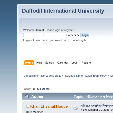
Daffodil International University
Welcome,
Guest
. Please
login
or
register
.
Login with username, password and session length
Home
Help
Search
Calendar
Login
Register
Daffodil International University
»
Science & Information Technology
»
Sm
Pages: [
1
]
Go Down
Author
Topic: স্মার্টফোনে অনাকাঙ্ক্
স্মার্টফোনে অনাকাঙ্ক্ষিত বিজ্ঞাপন
Khan Ehsanul Hoque
«
on:
October 01, 2023, 0
Hero Member