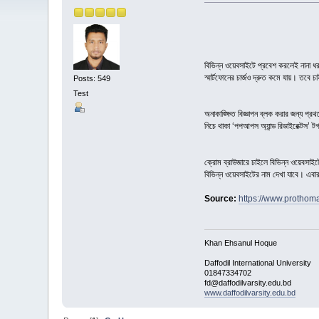
বিভিন্ন ওয়েবসাইটে প্রবেশ করলেই নানা ধরন
স্মার্টফোনের চার্জও দ্রুত কমে যায়। তবে 
Posts: 549
Test
অনাকাঙ্ক্ষিত বিজ্ঞাপন ব্লক করার জন্য প
নিচে থাকা ‘পপআপস অ্যান্ড রিডাইরেক্টস’
ক্রোম ব্রাউজারে চাইলে বিভিন্ন ওয়েবস
বিভিন্ন ওয়েবসাইটের নাম দেখা যাবে। এবা
Source:
https://www.prothom
Khan Ehsanul Hoque
Daffodil International University
01847334702
fd@daffodilvarsity.edu.bd
www.daffodilvarsity.edu.bd