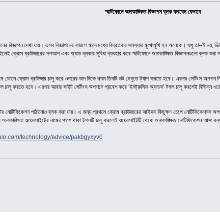
স্মার্টফোনে অনাকাঙ্ক্ষিত বিজ্ঞাপন ব্লক করবেন যেভাবে
ের বিজ্ঞাপন দেখা যায়। এসব বিজ্ঞাপনের কারণে মাঝেমধ্যে বিব্রতকর সমস্যার মুখোমুখি হন অনেকে। শুধু তা–ই নয়, ভিডিও
চাইলেই ক্রোম ব্রাউজারের পপআপ এবং অ্যাড ব্লকার সুবিধা ব্যবহার করে স্মার্টফোনে অনাকাঙ্ক্ষিত বিজ্ঞাপনগুলো ব্লক করা
্রথমে ফোনে ক্রোম ব্রাউজার চালু করে ওপরের ডান দিকে থাকা তিনটি ডট মেনুতে ট্যাপ করতে হবে। এরপর সেটিংস অপশন নি
 টগল চালু করতে হবে। এরপর আবার সাইট সেটিংস অপশনে প্রবেশ করে ‘ইনট্রুসিভ অ্যাডস’ টগল চালু করলেই বিভিন্ন ওয়েবস
াইটের নোটিফিকেশন পাঠানোও ব্লক করা যায়। এ জন্য প্রথমে ক্রোম ব্রাউজারের আইকন কিছুক্ষণ চেপে নোটিফিকেশনস
র অনাকাঙ্ক্ষিত ওয়েবসাইটের নামের পাশে থাকা টগলটি চালু করলেই ওয়েবসাইটটি থেকে অনাকাঙ্ক্ষিত নোটিফিকেশন আসা বন
alo.com/technology/advice/pakbgyxyv0