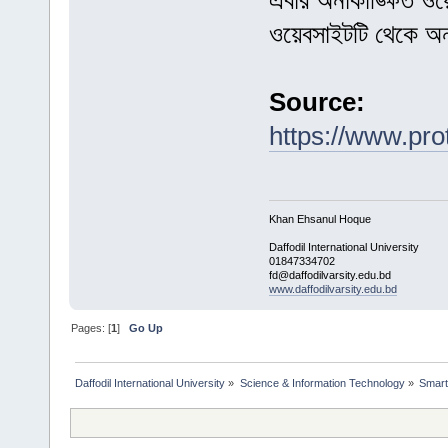
এবার অনাকাঙ্ক্ষিত ও
ওয়েবসাইটটি থেকে অন
Source:
https://www.pr
Khan Ehsanul Hoque
Daffodil International University
01847334702
fd@daffodilvarsity.edu.bd
www.daffodilvarsity.edu.bd
Pages: [
1
]
Go Up
Daffodil International University
»
Science & Information Technology
»
Smart