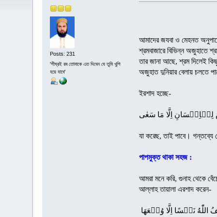
আমাদের জযবা ও মেহনত অনুপাত
শ্রমবাজারে বিভিন্ন অজুহাতে শ্
Posts: 231
তার জানা আছে, শ্রম দিলেই কি
'শীঘ্রই রব তোমাকে এত দিবেন যে তুমি খুশি
অজুহাত দুনিয়ার বেলায় চলতে প
হয়ে যাবে'
ইরশাদ হচ্ছে-
لِلۡاِنۡسَانِ اِلَّا مَا سَعٰی
যা করেছ, তাই পাবে। গন্তব্য
পাপমুক্ত থাকা সহজ :
আমরা মনে করি, গুনাহ থেকে বে
আল্লাহ তায়ালা এরশাদ করেন-
ِّفُ اللّٰهُ نَفۡسًا اِلَّا وُسۡعَهَا