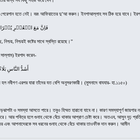
তার জন্য সব কিছু সহজ করে দেন।
ে পেরেশান হতে নেই। বরং আফিয়াতের দু’আ করুন। ইনশাআল্লাহ সব ঠিক হয়ে যাবে। ইরশ
فَاِنَّ مَعَ الۡعُسۡرِ یُسۡرًا
ছে, নিশ্চয়, নিশ্চয়ই কষ্টের সাথে স্বস্তি রয়েছে।”
া সাল্লাম) ইরশাদ করেন-
أَشَدُّ النَّاسِ بَلَاءً ا
মূখীন হল নবীগণ এরপর যারা তাঁদের যত বেশি অনুসরণকারী। (মুসনাদে বাযযার- হা.১১৫০)
 ঝড়ঝাপটা ও সমস্যা আসতে পারে। তবুও হিম্মত হারানো যাবে না। কারণ সমস্যাপূর্ণ জায়গা
রে। আর পবিত্র হলে গুনাহ থেকে বেঁচে থাকার আপ্রাণ চেষ্টা করে। অতএব, আসুন দৃঢ় প্রতিজ
 এবং আপনাদেরকে সব ধরনের গুনাহ থেকে বেঁচে থাকার তাওফীক দান করুন। আমীন