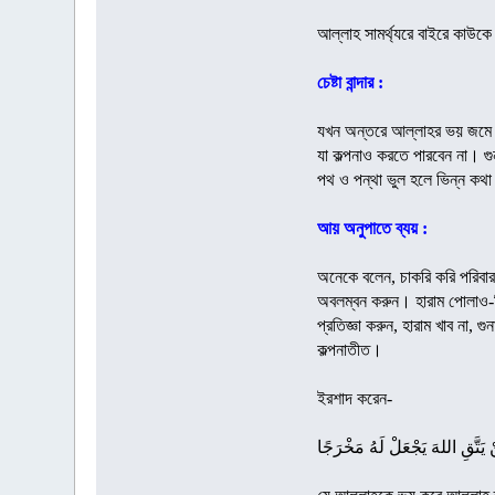
আল্লাহ সামর্থ্যরে বাইরে কাউকে
চেষ্টা বান্দার :
যখন অন্তরে আল্লাহর ভয় জমে যা
যা কল্পনাও করতে পারবেন না। গ
পথ ও পন্থা ভুল হলে ভিন্ন কথ
আয় অনুপাতে ব্যয় :
অনেকে বলেন, চাকরি করি পরিবার
অবলম্বন করুন। হারাম পোলাও-ব
প্রতিজ্ঞা করুন, হারাম খাব না,
কল্পনাতীত।
ইরশাদ করেন-
 يَتَّقِ اللهَ يَجْعَلْ لَهُ مَخْرَجًا