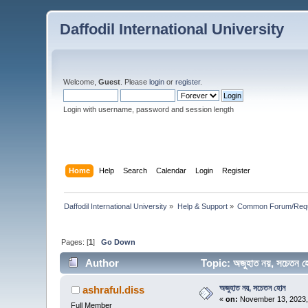
Daffodil International University
Welcome,
Guest
. Please
login
or
register
.
Login with username, password and session length
Home
Help
Search
Calendar
Login
Register
Daffodil International University
»
Help & Support
»
Common Forum/Requ
Pages: [
1
]
Go Down
Author
Topic: অজুহাত নয়, সচেতন
অজুহাত নয়, সচেতন হোন
ashraful.diss
«
on:
November 13, 2023,
Full Member