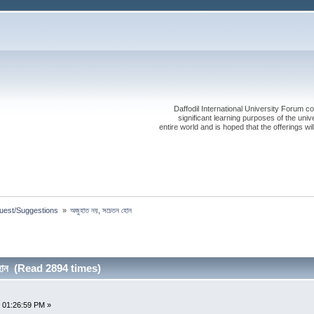
Daffodil International University Forum co
significant learning purposes of the uni
entire world and is hoped that the offerings will
est/Suggestions 
»
অজুহাত নয়, সচেতন হোন
 হোন (Read 2894 times)
 01:26:59 PM »