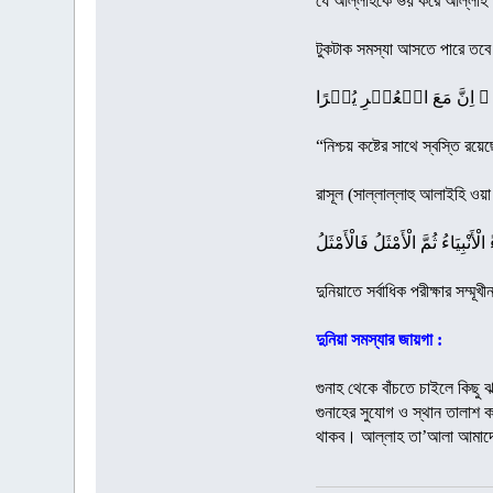
যে আল্লাহকে ভয় করে আল্লাহ 
টুকটাক সমস্যা আসতে পারে তব
 ۙ اِنَّ مَعَ الۡعُسۡرِ یُسۡرًا
“নিশ্চয় কষ্টের সাথে স্বস্তি রয়ে
রাসূল (সাল্লাল্লাহু আলাইহি ওয়
لْأَنْبِيَاءُ ثُمَّ الْأَمْثَلُ فَالْأَمْثَلُ
দুনিয়াতে সর্বাধিক পরীক্ষার সম্
দুনিয়া সমস্যার জায়গা :
গুনাহ থেকে বাঁচতে চাইলে কিছু
গুনাহের সুযোগ ও স্থান তালাশ ক
থাকব। আল্লাহ তা’আলা আমাদের