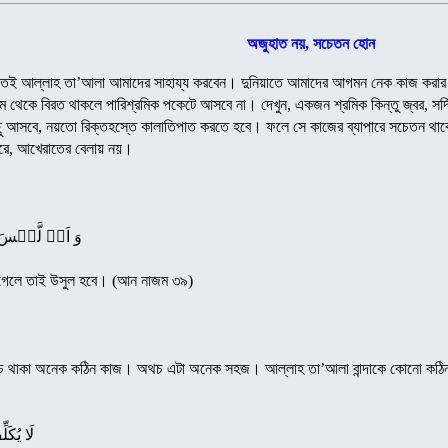
অজুহাত নয়, সচেতন হোন
েই আল্লাহ তা’আলা আমাদের সাহায্য করবেন। দুনিয়াতে আমাদের আগমন নেক কাজ করার 
রম থেকে বিরত থাকলে পারিশ্রমিক পকেটে আসবে না। দেখুন, একজন শ্রমিক কিন্তু জ্বর, সর্দ
ছু আসবে, নয়তো রিক্তহস্তে কালাতিপাত করতে হবে। ফলে সে কাজের ব্যাপারে সচেতন থাকে
ারে, আখেরাতের বেলায় নয়।
وَ اَنۡ لَّیۡسَ 
ে গেলে তাই উসুল হবে। (আন নাজম ৩৯)
ঁচে থাকা অনেক কঠিন কাজ। অথচ এটা অনেক সহজ। আল্লাহ তা’আলা বান্দাকে কোনো কঠিন বি
لَا یُکَل