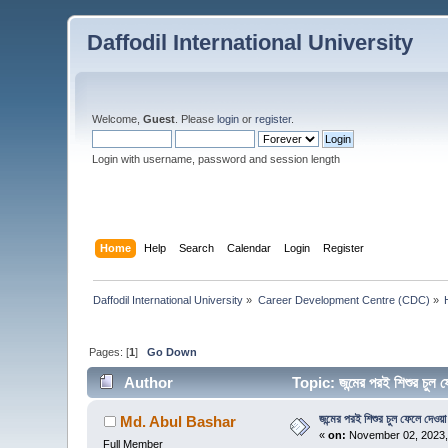
Daffodil International University
Welcome,
Guest
. Please
login
or
register
.
Login with username, password and session length
Home
Help
Search
Calendar
Login
Register
Daffodil International University
»
Career Development Centre (CDC)
»
Pages: [
1
]
Go Down
Author
Topic: জন্মের পরই শিশুর চু
জন্মের পরই শিশুর চুল ফেলে দেওয়া
Md. Abul Bashar
«
on:
November 02, 2023,
Full Member