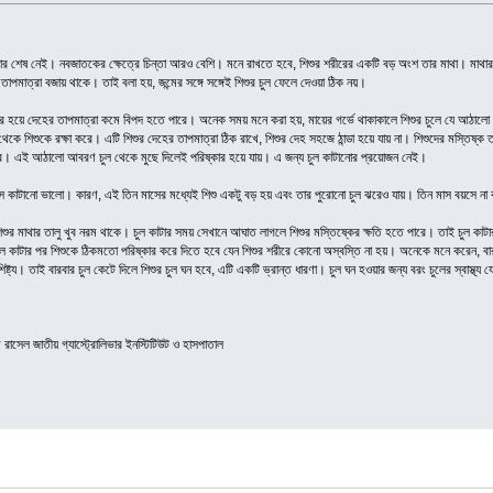
চিন্তার শেষ নেই। নবজাতকের ক্ষেত্রে চিন্তা আরও বেশি। মনে রাখতে হবে, শিশুর শরীরের একটি বড় অংশ তার মাথা। মাথ
তাপমাত্রা বজায় থাকে। তাই বলা হয়, জন্মের সঙ্গে সঙ্গেই শিশুর চুল ফেলে দেওয়া ঠিক নয়।
 হয়ে দেহের তাপমাত্রা কমে বিপদ হতে পারে। অনেক সময় মনে করা হয়, মায়ের গর্ভে থাকাকালে শিশুর চুলে যে আঠালো পদ
 থেকে শিশুকে রক্ষা করে। এটি শিশুর দেহের তাপমাত্রা ঠিক রাখে, শিশুর দেহ সহজে ঠান্ডা হয়ে যায় না। শিশুদের মস্তিষ্
 পারে। এই আঠালো আবরণ চুল থেকে মুছে দিলেই পরিষ্কার হয়ে যায়। এ জন্য চুল কাটানোর প্রয়োজন নেই।
সে কাটানো ভালো। কারণ, এই তিন মাসের মধ্যেই শিশু একটু বড় হয় এবং তার পুরোনো চুল ঝরেও যায়। তিন মাস বয়সে ন
ুর মাথার তালু খুব নরম থাকে। চুল কাটার সময় সেখানে আঘাত লাগলে শিশুর মস্তিষ্কের ক্ষতি হতে পারে। তাই চুল কাটার স
ুল কাটার পর শিশুকে ঠিকমতো পরিষ্কার করে দিতে হবে যেন শিশুর শরীরে কোনো অস্বস্তি না হয়। অনেকে মনে করেন, বারবার
ট্য। তাই বারবার চুল কেটে দিলে শিশুর চুল ঘন হবে, এটি একটি ভ্রান্ত ধারণা। চুল ঘন হওয়ার জন্য বরং চুলের স্বাস্থ্য যেন
রাসেল জাতীয় গ্যাস্ট্রোলিভার ইনস্টিটিউট ও হাসপাতাল