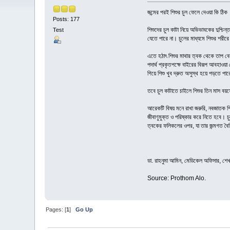
জন্মের পরই শিশুর চুল ফেলে দেওয়া কি ঠিক
Posts: 177
শিশুদের চুল কাটা নিয়ে অভিভাবকের দুশ্
Test
যেতে পারে না। চুলের মাধ্যমে শিশুর শরীরে 
এতে হঠাৎ শিশুর মাথার ত্বক থেকে তাপ বের
পদার্থ প্রকৃতপক্ষে বাইরের বিরূপ আবহাওয়া
গিয়ে শিশু খুব দ্রুত অসুস্থ হয়ে পড়তে
তবে চুল কাটাতে চাইলে শিশুর তিন মাস বয়
আরেকটি বিষয় মনে রাখা জরুরি, নবজাতক শিশ
জীবাণুমুক্ত ও পরিষ্কার করে নিতে হবে। চ
ত্বকের ফলিকলের ওপর, যা তার জন্মগত বৈশিষ্
ডা. রাহনুমা আমিন, মেডিকেল অফিসার, শেখ 
Source: Prothom Alo.
Pages: [
1
]
Go Up