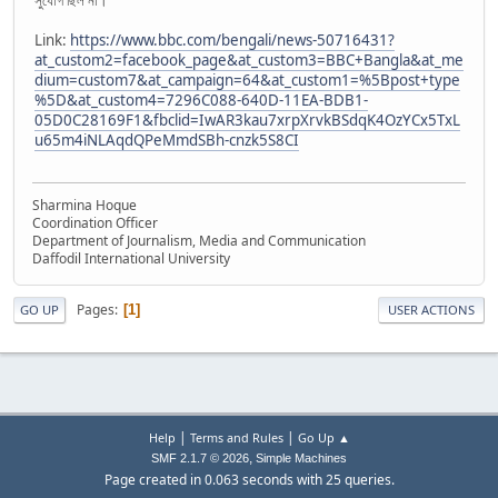
Link:
https://www.bbc.com/bengali/news-50716431?
at_custom2=facebook_page&at_custom3=BBC+Bangla&at_me
dium=custom7&at_campaign=64&at_custom1=%5Bpost+type
%5D&at_custom4=7296C088-640D-11EA-BDB1-
05D0C28169F1&fbclid=IwAR3kau7xrpXrvkBSdqK4OzYCx5TxL
u65m4iNLAqdQPeMmdSBh-cnzk5S8CI
Sharmina Hoque
Coordination Officer
Department of Journalism, Media and Communication
Daffodil International University
Pages
1
GO UP
USER ACTIONS
|
|
Help
Terms and Rules
Go Up ▲
,
SMF 2.1.7 © 2026
Simple Machines
Page created in 0.063 seconds with 25 queries.