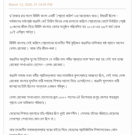
March 12, 2020, 01:14:05 PM
দু'হাজার চার সালে বিবিসি বাংলা একটি 'শ্রোতা জরিপ'-এর আয়োজন করে। বিষয়টি ছিলো -
সর্বকালের সর্বশ্রেষ্ঠ বাঙালি কে? তিরিশ দিনের ওপর চালানো জরিপে শ্রোতাদের ভোটে নির্বাচিত শ্রেষ্ঠ
২০জনের জীবন নিয়ে বিবিসি বাংলায় বেতার অনুষ্ঠান পরিবেশিত হয় ২০০৪-এর ২৬শে মার্চ থেকে
১৫ই এপ্রিল পর্যন্ত।
বিবিসি বাংলার সেই জরিপে শ্রোতাদের মনোনীত শীর্ষ কুড়িজন বাঙালির তালিকায় ষষ্ঠ স্থানে আসেন
বেগম রোকেয়া। আজ তাঁর জীবন-কথা।
বাঙালির আধুনিক যুগের ইতিহাসে যে নারীর নাম গভীর শ্রদ্ধার সঙ্গে স্মরণ করা হয় সেই নাম হচ্ছে
রোকেয়া সাখাওয়াত হোসেন - বেগম রোকেয়া।
বাঙালি সমাজ যখন ধর্মীয় প্রতিবন্ধকতা আর সামাজিক কুসংস্কারে আচ্ছন্ন ছিল, সেই সময় বেগম
রোকেয়া বাংলার মুসলিম নারী সমাজে শিক্ষার আলো নিয়ে এসেছিলেন। বাঙালি মুসলমান নারী
জাগরণের তিনি ছিলেন অন্যতম একজন পথিকৃৎ।
বেগম রোকেয়া সাখাওয়াত হোসেনের জন্ম ১৮৮০ সালের ৯ই ডিসেম্বর রংপুর জেলার পায়রাবন্দ
গ্রামে এক অভিজাত পরিবারে।
মেয়েদের শিক্ষার ব্যাপারে তাঁর পরিবার ছিল খুবই রক্ষণশীল। সেসময় তাঁদের পরিবারে মেয়েদের
লেখাপড়া শেখানোর কোন চল ছিল না।
আর তৎকালীন সমাজব্যবস্থায় ঘরের বাইরে গিয়ে মেয়েদের প্রাতিষ্ঠানিক শিক্ষালাভেরও কোন
সুযোগ ছিল না।