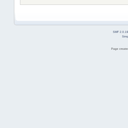
SMF 2.0.1
Simp
Page created