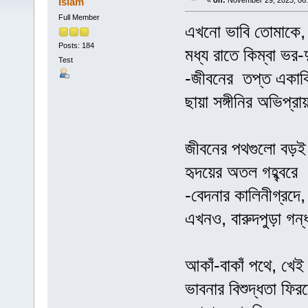
Islam
«
on:
November 29, 2023, 06
Full Member
এখনো ভাবি তোমাকে, ‘
Posts: 184
মধ্য রাতে কিম্বা ভর-দ
Test
-জীবনের তপ্ত একাকি
ছায়া সঙ্গীনির অভিপ্
জীবনের পথগুলো বড়ই 
হৃদয়ের অতল গহ্ব্বরে
-বেদনার কালিনীগ্রদে,
এখনও, বারুদপুড়া গন
আকাঁ-বাকাঁ পথে, খেই 
ভাবনার বিশুদ্ধতা ফির