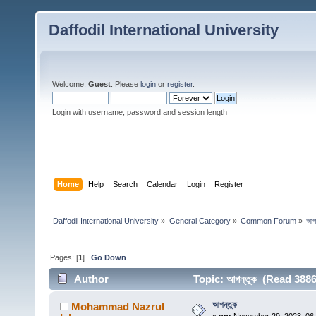
Daffodil International University
Welcome,
Guest
. Please
login
or
register
.
Login with username, password and session length
Home
Help
Search
Calendar
Login
Register
Daffodil International University
»
General Category
»
Common Forum
»
আগন
Pages: [
1
]
Go Down
Author
Topic: আগন্তুক (Read 3886
আগন্তুক
Mohammad Nazrul