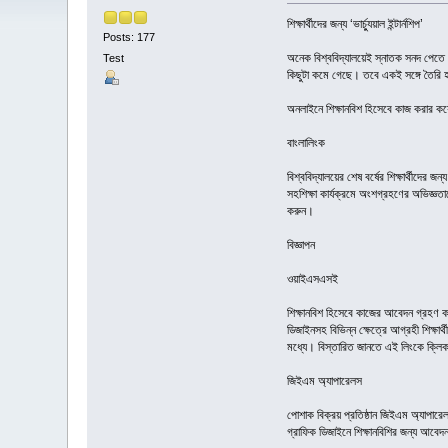
শিক্ষার্থীদের জন্য ‘ভার্চ্যুয়াল ইন্টার্নশিপ’
Posts: 177
অনেক বিশ্ববিদ্যালয়েই স্নাতক সনদ পেতে হল
Test
কিছুটা কমে গেছে। তবে একই সঙ্গে তৈরি হয়ে
অনলাইনে শিক্ষানবিশ হিসেবে কাজ করার ক
বাংলালিংক
বিশ্ববিদ্যালয়ের শেষ বর্ষের শিক্ষার্থীদের জ
সহশিক্ষা কার্যক্রমে অংশগ্রহণের অভিজ্ঞত
করুন।
বিজ্ঞাপন
ওয়াইএসএসই
শিক্ষানবিশ হিসেবে কাজের আবেদন গ্রহণ ক
ডিজাইনসহ বিভিন্ন ক্ষেত্রে আগ্রহী শিক্
মধ্যে। বিস্তারিত জানতে এই লিংকে ক্লি
জিইএম অ্যাপারেলস
পোশাক বিক্রয় প্রতিষ্ঠান জিইএম অ্যাপারেলস
গ্রাফিক ডিজাইনে শিক্ষানবিশির জন্য আ