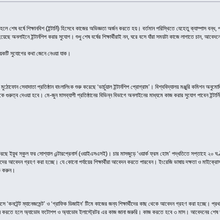
ে শেষ বর্ষে শিক্ষানবিশ (ইন্টার্নি) হিসেবে কাজের অভিজ্ঞতা অর্জন করতে হয়। বর্তমান পরিস্থিতে যেহেতু ক্যাম্পাস বন্
ছে অনলাইনে ইন্টার্নশিপ করার সুযোগ। শুধু শেষ বর্ষের শিক্ষার্থীরাই নন, ঘরে বসে যাঁরা সময়টা কাজে লাগাতে চান, আবেদ
য়েকটি সুযোগের কথা জেনে নেওয়া যাক।
ন্য মুঠোফোন সেবাদাতা প্রতিষ্ঠান বাংলালিংক শুরু করেছে ‘ভার্চুয়াল ইন্টার্নশিপ প্রোগ্রাম’। বিশ্ববিদ্যালয় মঞ্জুরি কমিশন অনু
াকে গুরুত্ব দেওয়া হবে। মে-জুন মাসব্যাপী প্রতিষ্ঠানের বিভিন্ন বিভাগে অনলাইনের মাধ্যমে কাজ করার সুযোগ পাবেন ইন
রছে ইয়ুথ স্কুল ফর সোশ্যাল এন্টারপ্রেনার্স (ওয়াইএসএসই)। চার মাসজুড়ে ‘ওয়ার্ক ফ্রম হোম’ পদ্ধতিতে সপ্তাহে ২০ 
ষার্থীদের আবেদন গ্রহণ করা হচ্ছে। যে কোনো পর্যায়ের শিক্ষার্থীরা আবেদন করতে পারবেন। ইংরেজি ভাষায় দক্ষতা ও মা
ক করুন।
ে ‘কনটেন্ট ম্যানেজমেন্ট’ ও ‘গ্রাফিক ডিজাইন’ টিমে কাজের জন্য শিক্ষার্থীদের কাছ থেকে আবেদন গ্রহণ করা হচ্ছে। প্রথম থে
বেদন করতে হলে অ্যাডোব ফটোশপ ও অ্যাডোব ইলাস্ট্রেটর এর কাজ জানা জরুরি। কাজ করতে হবে ৩ মাস। আবেদনের শেষ