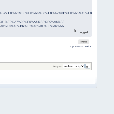
D%E0%A6%B7%E0%A6%BE%E0%A6%B0%E0%A7%8D%E0%A6%A5%E0%A7%80%E
81%E0%A7%9F%E0%A6%BE%E0%A6%B2-
A8%E0%A6%B6%E0%A6%BF%E0%A6%AA
Logged
PRINT
« previous
next »
Jump to: