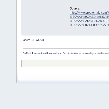
Source:
https://www.prothoma
%E0%A6%9C%E0%A6%A8
%E0%A6%AD%E0%A6%BE
%E0%A6%87%E0%A6%A8
Pages: [
1
]
Go Up
Daffodil International University
»
DIU Activities
»
Internship
»
শিক্ষার্থীদের জন্