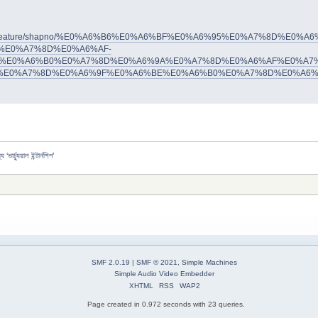
lo.com/feature/shapno/%E0%A6%B6%E0%A6%BF%E0%A6%95%E0%A7%8
%E0%A7%8D%E0%A6%AF-
%E0%A6%B0%E0%A7%8D%E0%A6%9A%E0%A7%8D%E0%A6%AF%E0%A7%
%E0%A7%8D%E0%A6%9F%E0%A6%BE%E0%A6%B0%E0%A7%8D%E0%A6%
য ‘ভার্চ্যুয়াল ইন্টার্নশিপ’
SMF 2.0.19
|
SMF © 2021
,
Simple Machines
Simple Audio Video Embedder
XHTML
RSS
WAP2
Page created in 0.972 seconds with 23 queries.