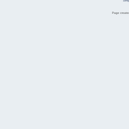
Simp
Page created