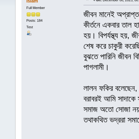
Islam
«
on:
December 08, 2023, 08
Full Member
জীবন মানেই অপ্রাপ্
Posts: 184
কীর্তনে একবার তাল হ
Test
হয়। বিপর্যস্থ্য হয়,
শেষ করে চাকুরী করেছি
বুঝতে পারিনি জীবন ব
পাগলামী।
লালন ফকির বলেছেন
বরাবরই আমি সাদাকে স
সমাজ অতো সোজা নয়।
তথাকথিত ভদ্ররা সমাজ