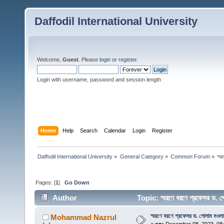
Daffodil International University
Welcome,
Guest
. Please
login
or
register
.
Login with username, password and session length
Home
Help
Search
Calendar
Login
Register
Daffodil International University
»
General Category
»
Common Forum
»
স্ম
Pages: [
1
]
Go Down
Author
Topic: স্মরণে বরণে প্রফেসর ড.
স্মরণে বরণে প্রফেসর ড. গোলাম মওলা 
Mohammad Nazrul