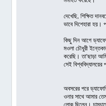
মর্মাহত করেছে।
দেখেছি, শিক্ষিত দানব
ভাবে দিশেহারা হয়। 
কিছু দিন আগে ড্যাফো
মওলা চৌধুরী ইন্তে
করেছি। তা’ছাড়া আমি 
সেই বিশ্ববিদ্যালয়ের
অবসরের পরে ড্যাফো
ওনার সাথে আমার তেম
লোক ছিলেন। চামুচাদের