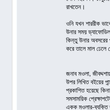
রাখতেন।
ওনি যখন শাররীক ভাব
উনার সময় ড্যাফোডিল 
কিন্তু উনার অবসরের 
করে তালে মাল ঢেলে 
জনাব মওলা, জীবদ্দশা
উপর লিখিত বইয়ের পান
প্রকাশিত হয়েছে কিন
সমসাময়িক প্রেক্ষাপট
একক মওলার-ব্যক্তি 