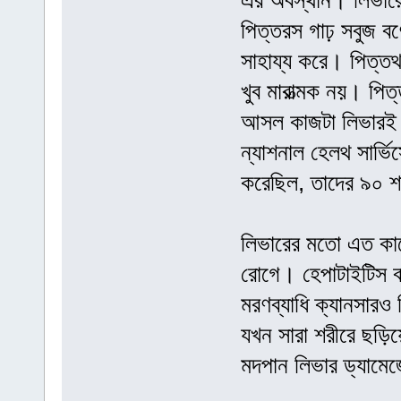
এর অবস্থান। লিভারে
পিত্তরস গাঢ় সবুজ ব
সাহায্য করে। পিত্তথ
খুব মারাত্মক নয়। প
আসল কাজটা লিভারই ক
ন্যাশনাল হেলথ সার্
করেছিল, তাদের ৯০ 
লিভারের মতো এত কাজ
রোগে। হেপাটাইটিস বা
মরণব্যাধি ক্যানসার
যখন সারা শরীরে ছড়ি
মদপান লিভার ড্যামেজ