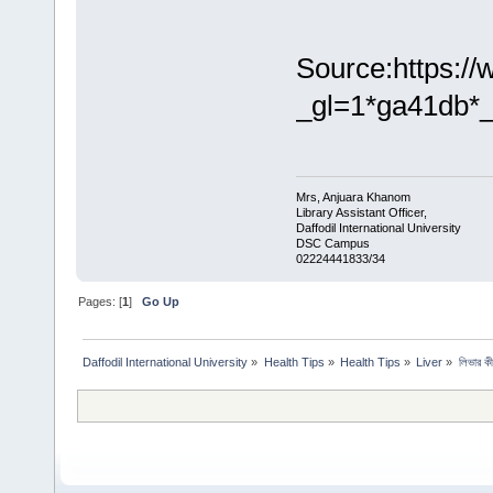
Source:https:/
_gl=1*ga41d
Mrs, Anjuara Khanom
Library Assistant Officer,
Daffodil International University
DSC Campus
02224441833/34
Pages: [
1
]
Go Up
Daffodil International University
»
Health Tips
»
Health Tips
»
Liver
»
লিভার ক