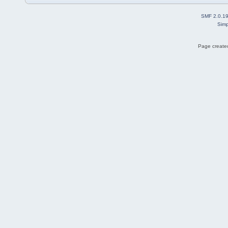
SMF 2.0.1
Simp
Page created