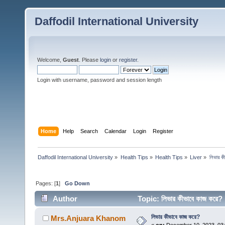
Daffodil International University
Welcome,
Guest
. Please
login
or
register
.
Login with username, password and session length
Home
Help
Search
Calendar
Login
Register
Daffodil International University
»
Health Tips
»
Health Tips
»
Liver
»
লিভার ক
Pages: [
1
]
Go Down
Author
Topic: লিভার কীভাবে কাজ কর
লিভার কীভাবে কাজ করে?
Mrs.Anjuara Khanom