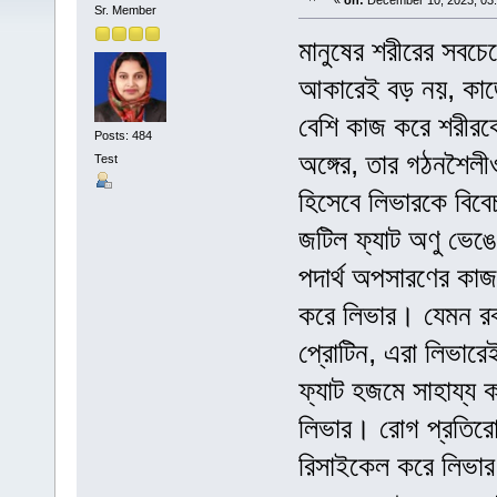
«
on:
December 10, 2023, 03
Sr. Member
মানুষের শরীরের সবচে
আকারেই বড় নয়, কাজ
বেশি কাজ করে শরীরক
Posts: 484
অঙ্গের, তার গঠনশৈলীও
Test
হিসেবে লিভারকে বিবে
জটিল ফ্যাট অণু ভেঙে
পদার্থ অপসারণের কাজ 
করে লিভার। যেমন রক্ত
প্রোটিন, এরা লিভারেই
ফ্যাট হজমে সাহায্
লিভার। রোগ প্রতিরোধ
রিসাইকেল করে লিভার