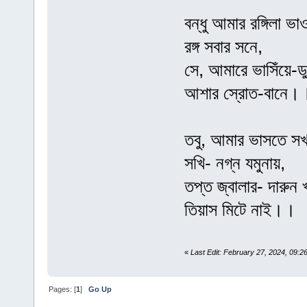
বন্ধু আমার রঙ্গিলা ভা
রঙ্গ সবার সনে,
সে, আমারে ভাসিঁয়ে-ডু
আশার স্রোত-বানে।
তবু, আমার ভাসতে স
সখি- নগ্ন যমুনায়,
তপ্ত জ্বালার- দারুন 
তিয়াস মিটে নাই।।
«
Last Edit: February 27, 2024, 09
Pages: [
1
]
Go Up