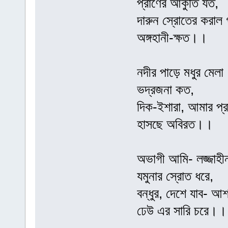
প্রাণের আকুতি যত,
দারুন স্রোতের করাল গ
অঙ্গহানী-ক্ষত।।
নদীর পাড়ে মধুর মেলা
ভদ্রজনা কত,
দিক-ইশারা, আমার প্র
হাসছে অবিরত।।
অভাগী আমি- লজ্জাহী
যমুনার স্রোত ধরে,
বন্ধুর, দেশে যাব- আশ
ঢেউ এর সারি চরে।।