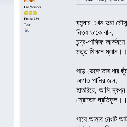
Islam
«
on:
February 25, 2024, 01:
Full Member
Posts: 184
যমুনার এখন ভরা মৌস
Test
নিত্য ডাকে বান,
চন্দ্র-পাক্ষিক আর্কষনে
মত্ত মিলনে ম্লান।
পাড় ভেঙ্গে তার ধার ছুঁ
অগাত পানির জল,
হাতরিয়ে, আমি স্বপ্ন
স্রোতের প্রতিকূল।
গায়ে আমার নেংটি আট