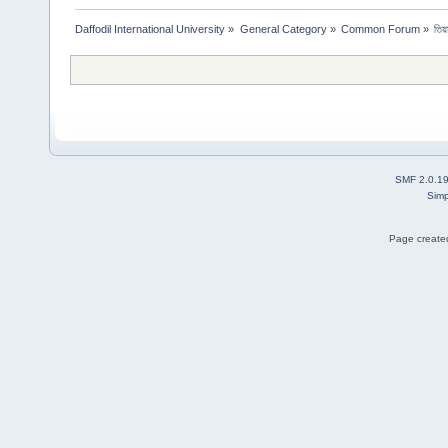
Daffodil International University
»
General Category
»
Common Forum
»
তিয়
SMF 2.0.1
Simp
Page created