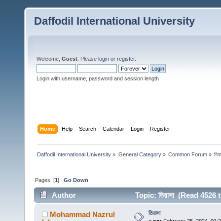
Daffodil International University
Welcome,
Guest
. Please
login
or
register
.
Login with username, password and session length
Home
Help
Search
Calendar
Login
Register
Daffodil International University
»
General Category
»
Common Forum
»
তিয়
Pages: [
1
]
Go Down
Author
Topic: তিয়াসা (Read 4526 
তিয়াসা
Mohammad Nazrul