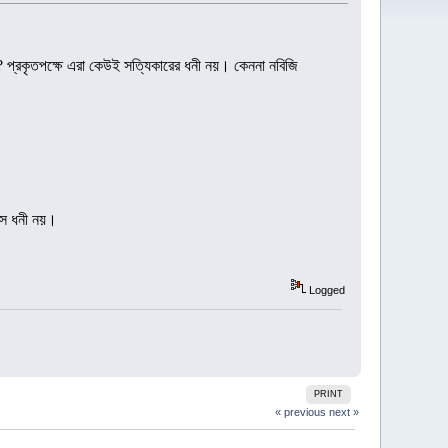
া? প্রকৃতপক্ষে এরা কেউই সত্যিকারের ধনী নয়। কেননা নবিজি
 সে ধনী নয়।
Logged
PRINT
« previous
next »