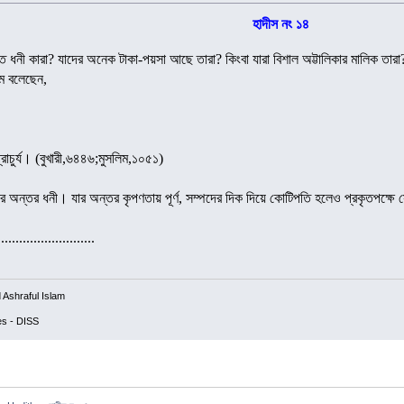
হাদীস নং ১৪
ত ধনী কারা? যাদের অনেক টাকা-পয়সা আছে তারা? কিংবা যারা বিশাল অট্টালিকার মালিক তার
াম বলেছেন,
প্রাচুর্য। (বুখারী,৬৪৪৬;মুসলিম,১০৫১)
যার অন্তর ধনী। যার অন্তর কৃপণতায় পূর্ণ, সম্পদের দিক দিয়ে কোটিপতি হলেও প্রকৃতপক্ষে
..........................
Ashraful Islam
ces - DISS