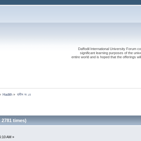
Daffodil International University Forum co
significant learning purposes of the uni
entire world and is hoped that the offerings will
»
Hadith
»
হাদীস নং ১৪
d 2781 times)
6:10 AM »