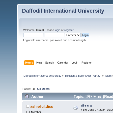
Daffodil International University
Welcome,
Guest
. Please
login
or
register
.
Login with username, password and session length
Home
Help
Search
Calendar
Login
Register
Daffodil International University
»
Religion & Belief (Alor Pothay)
»
Islam
Pages: [
1
]
Go Down
Author
Topic: হাদীস নং ১৪ (Rea
হাদীস নং ১৪
ashraful.diss
«
on:
June 07, 2024, 10:0
Full Member