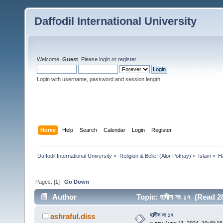
Daffodil International University
Welcome,
Guest
. Please
login
or
register
.
Login with username, password and session length
Home
Help
Search
Calendar
Login
Register
Daffodil International University
»
Religion & Belief (Alor Pothay)
»
Islam
»
H
Pages: [
1
]
Go Down
Author
Topic: হাদীস নং ১৭ (Read 2
হাদীস নং ১৭
ashraful.diss