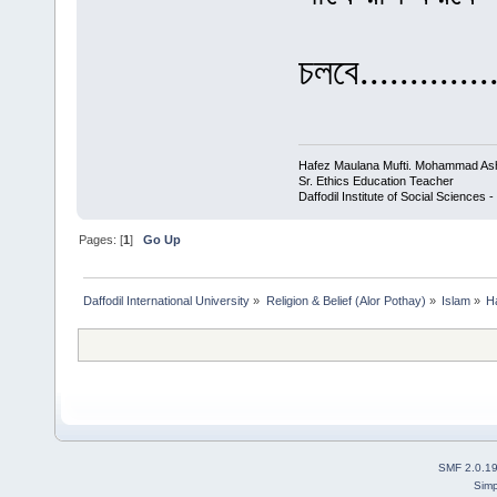
চলবে...............
Hafez Maulana Mufti. Mohammad Ash
Sr. Ethics Education Teacher
Daffodil Institute of Social Sciences 
Pages: [
1
]
Go Up
Daffodil International University
»
Religion & Belief (Alor Pothay)
»
Islam
»
H
SMF 2.0.1
Simp