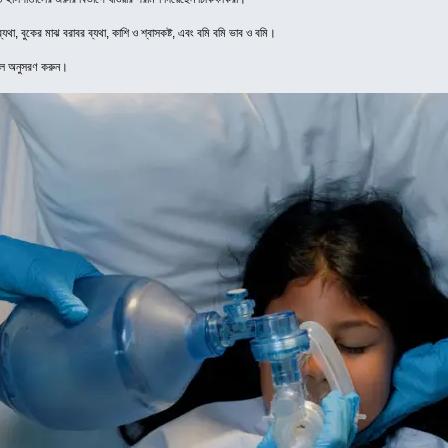
যথা, বুকের মাঝ বরাবর ব্যথা, কাশি ও শ্বাসকষ্ট, এবং বমি বমি ভাব ও বমি।
নেল অনুসরণ করুন।