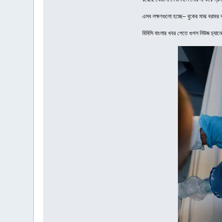
এসব লক্ষণগুলো হচ্ছে– বুকের মাঝ বরাবর ব্
বিবিসি বাংলার খবর পেতে গুগল নিউজ চ্যা