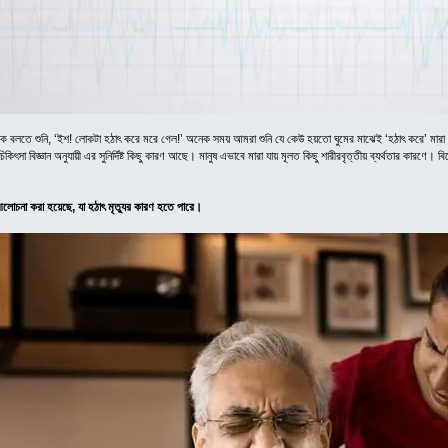
 বলতে শুনি, ‘ইশ! লোকটা হঠাৎ করে মরে গেল!’ অনেক সময় আমরা শুনি যে কেউ হয়তো ঘুমের মাঝেই ‘হঠাৎ করে’ মারা 
কিৎসা বিজ্ঞান অনুযায়ী এর সুনির্দিষ্ট কিছু কারণ আছে। মানুষ এভাবে মারা যায় মূলত কিছু শারীরবৃত্তীয় ব্যর্থতার কারণে। 
আলোচনা করা হয়েছে, যা হঠাৎ মৃত্যুর কারণ হতে পারে।