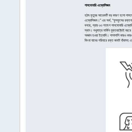
পালমোনারি এম্বোলিজম
হঠাৎ মৃত্যুর আরেকটি বড় কারণ হলো পালম
এম্বোলিজম।” এর অর্থ, “ফুসফুসের রক্তনালী
বলছে, প্রায় ৩৩ শতাংশ পালমোনারি এম্বোল
স্থান। শুধুমাত্র মার্কিন যুক্তরাষ্ট্রেই
অজ্ঞান হওয়া ইত্যাদি। পাশাপাশি কারও কারও 
কিংবা যাদের পরিবারে রক্ত জমাট বাঁধাস