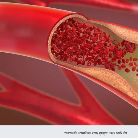
পালমোনারি এম্বোলিজম হচ্ছে ফুসফুসে রক্ত জমাট বাঁধা