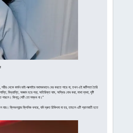
া
অথবা, শরীর থেকে কার্বন ডাই-অক্সাইড যথাযথভাবে বের করতে পারে না, তখন এই জটিলতা তৈরি
ান্তি, বিভ্রান্তি, অজ্ঞান হয়ে পড়া, অতিরিক্ত ঘাম, অস্থির বোধ করা, মাথা ব্যথা, দৃষ্টি
িতে পারলে। কিন্তু সেটি তো সম্ভব না।”
ায়। ক্লিভল্যান্ড ক্লিনিক বলছে, যদি দ্রুত চিকিৎসা না হয়, তাহলে এটি প্রাণঘাতী হতে