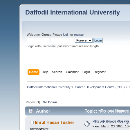
Daffodil International University
Welcome,
Guest
. Please
login
or
register
.
Login with username, password and session length
Home
Help
Search
Calendar
Login
Register
Daffodil International University
»
Career Development Centre (CDC)
»
Pages: [
1
]
Go Down
Author
Topic: শরীরে কোন বিষয়গুলো 
শরীরে কোন বিষয়গুলো ঘটলে মানুষ 
Imrul Hasan Tusher
«
on:
March 23, 2025, 10:
Administrator