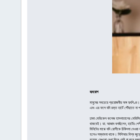
হৃদরোগ
মানুষের সবচেয়ে প্রয়োজনীয় অঙ্গ হৃৎপিণ্ড। 
এবং এর ফলে যদি রক্ত হার্টে পৌঁছাতে না প
ঢাকা মেডিকেল কলেজ হাসপাতালের মে‌ডি‌সিন
থাকবেই। ডা. আজাদ বলছিলেন, হার্টের পেশীগ
মিনিটের মাঝে যদি রোগীকে চিকিৎসা দেওয়া না
হলেও সম্ভাবনা থাকে। সিপিআর বিশ্ব জুড়ে ব
রয়েছে যেগুলো দেখা দিলে দেরি না করে দ্র