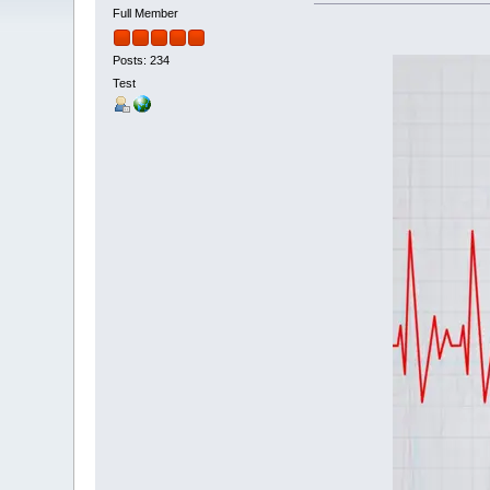
Full Member
Posts: 234
Test