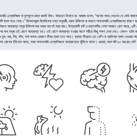
োনারি এম্বোলিজম বা ফুসফুসে রক্ত জমাট বাঁধা। উদাহরণ হিসাবে ডা. আজাদ বলেন, “অনেক সময় দেখবেন যে কেউ নাম
 ব্লক হয়ে গেছে।” ক্লিভল্যান্ড ক্লিনিকের তথ্য অনুযায়ী, দ্রুত চিকিৎসা না করালে পালমোনারি এম্বোলিজমের কারণে হৃদয
িজমে আক্রান্ত মানুষ চিকিৎসা শুরু করার আগেই মারা যায়। বিশ্বব্যাপী হার্ট ও রক্তনালীর যেসব সাধারণ রোগ আছে, এট
 বছরে নয় লাখ মানুষ এই রোগে আক্রান্ত হয়। এই রোগে আক্রান্ত হওয়ার আগে শরীরে কিছু লক্ষণ দেখা দেয়। যেমন– হঠাৎ করে 
বুক, বাহু, পিঠ, কাঁধ, গলা অথবা চোয়ালে তীব্র ব্যথা হতে পারে। ব্যথার তীব্রতা এত বেশি যে প্রতিবার শ্বাস নেওয়ার সাথে 
হ এসব রোগের ইতিহাস আছে, তারা পালমোনারি এম্বোলিজমে আক্রান্তের ঝুঁকিতে থাকে। এছাড়া, বয়স যদি ৬০ বছরের বেশি