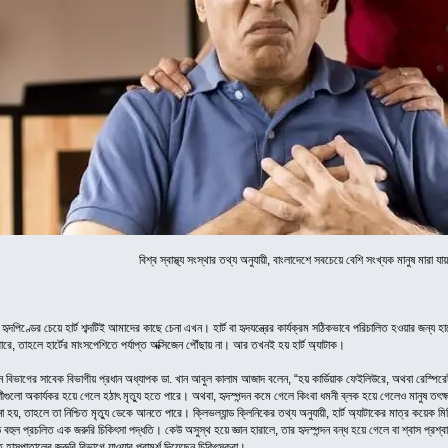
বিশ্ব স্বাস্থ্য সংস্থার তথ্য অনুযায়ী, বাংলাদেশে সবচেয়ে বেশি সংখ্যক মানুষ মারা যা
হৃদপিণ্ডের চেয়ে হার্ট শব্দটিই আমাদের কাছে চেনা এখন। হার্ট বা হৃদযন্ত্রের কার্যক্রম সঠিকভাবে পরিচালিত হওয়ার জন্য হা
ারে, তাহলে হার্টের মাংসপেশিতে পর্যাপ্ত অক্সিজেন পৌঁছায় না। আর তখনই হয় হার্ট অ্যাটাক।
 বিভাগের সাবেক বিভাগীয় প্রধান অধ্যাপক ডা. খান আবুল কালাম আজাদ বলেন, “হয় কার্ডিয়াক ফেইলিউরে, অথবা রেস্পিরে
ুলো অকার্যকর হয়ে গেলে হঠাৎ মৃত্যু হতে পারে। অথবা, হৃদস্পন্দন কমে গেলে কিংবা ধমনী ব্লক হয়ে গেলেও মানুষ তৎক্ষণাৎ
 হয়, তাহলে তা নিশ্চিত মৃত্যু ডেকে আনতে পারে। ক্লিভল্যান্ড ক্লিনিকের তথ্য অনুযায়ী, হার্ট অ্যাটাকের মাত্র কয়েক ম
হুল প্রচলিত এক জরুরি চিকিৎসা পদ্ধতি। কেউ অসুস্থ হয়ে জ্ঞান হারালে, তার হৃদস্পন্দন বন্ধ হয়ে গেলে বা শ্বাস প্রশ্ব
ুত হাসপাতালের জরুরি বিভাগে যাওয়ার পরামর্শ দিয়েছেন চিকিৎসকরা।