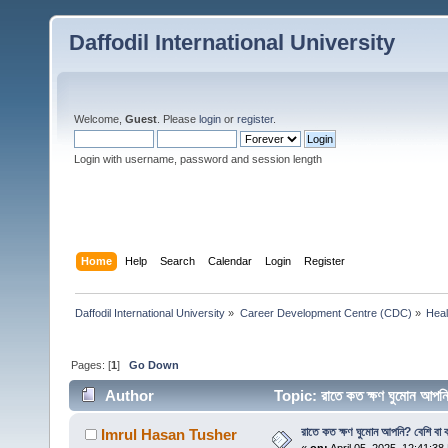
Daffodil International University
Welcome,
Guest
. Please
login
or
register
.
Login with username, password and session length
Home
Help
Search
Calendar
Login
Register
Daffodil International University
»
Career Development Centre (CDC)
»
Heal
Pages: [
1
]
Go Down
Author
Topic: রাতে কত ক্ষণ ঘুমোন আপনি
রাতে কত ক্ষণ ঘুমোন আপনি? বেশি বা ক
Imrul Hasan Tusher