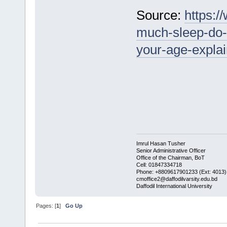
Source:
https:/
much-sleep-do-y
your-age-explai
Imrul Hasan Tusher
Senior Administrative Officer
Office of the Chairman, BoT
Cell: 01847334718
Phone: +8809617901233 (Ext: 4013)
cmoffice2@daffodilvarsity.edu.bd
Daffodil International University
Pages: [
1
]
Go Up