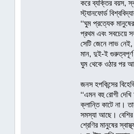
করে ব্যক্তির বয়স, 
স্ট্যানফোর্ড বিশ্ববিদ
‘‘ঘুম প্রত্যেক মানুষ
প্রথম এবং সবচেয়ে স
সেটি জেনে লাভ নেই, 
মান, দুই-ই গুরুত্বপূর
ঘুম থেকে ওঠার পর আর
জনস হপকিন্সের বিহেভ
‘‘এমন বহু রোগী দেখি
ক্লান্তি কাটে না। ত
সমস্যা আছে। বেশির 
শ্রেণির মানুষের স্বা