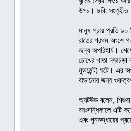
ঘুমের দৈর্ঘ্য নির্ভর ক
উপর। ছবি: সংগৃহীত
মানুষ প্রায় প্রতি ৯
রাতের প্রথম অংশে গভ
জন্য অপরিহার্য। শেষে
চোখের পাতা নড়াচড়া
মুভমেন্ট) ঘটে। এর অর
বাড়ানোর জন্য গুরুত্বপ
অ্যটউড বলেন, শিশুরা
বয়ঃসন্ধিকালে এটি ক
এবং পুনরুদ্ধারের প্র