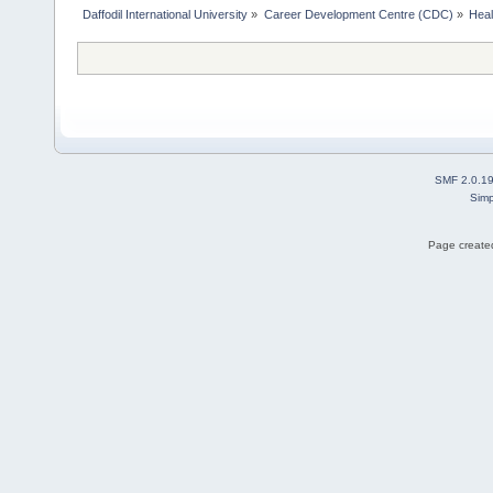
Daffodil International University
»
Career Development Centre (CDC)
»
Heal
SMF 2.0.1
Simp
Page created