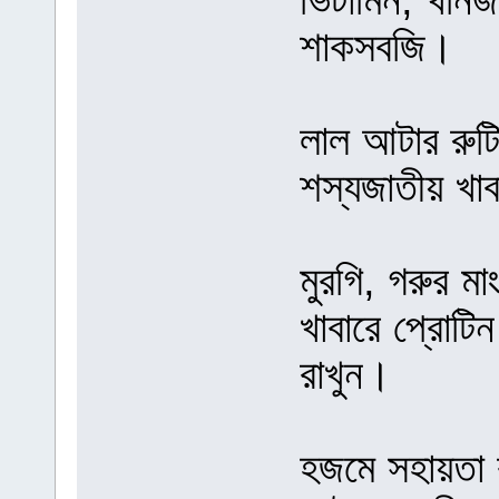
ভিটামিন, খনিজ 
শাকসবজি।
লাল আটার রুট
শস্যজাতীয় খা
মুরগি, গরুর ম
খাবারে প্রোটি
রাখুন।
হজমে সহায়তা 