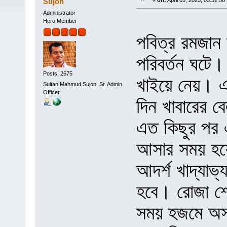
Sujon
«
on:
April 05, 2025, 03:32:58
Administrator
Hero Member
পবিত্র রমজান 
পরিবর্তন ঘটে।
Posts: 2675
খাইয়ে নেয়। 
Sultan Mahmud Sujon, Sr. Admin
Officer
দিন খাবারের ব
এত কিছুর পর এ
আসার সময় হয়
আদর্শ খাদ্যাভ্
হবে। রোজা শেষ
সময় হজমে অস্ব