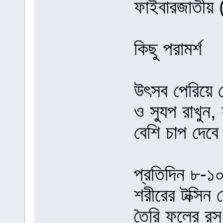
ফাইবারজাতীয় 
কিছু পরামর্শ
উৎসব পেরিয়ে গ
ও স্যুপ রাখুন
বেশি চাপ দেবে
প্রতিদিন ৮-১০
শরীরের টক্সিন
তৈরি ফলের রস,