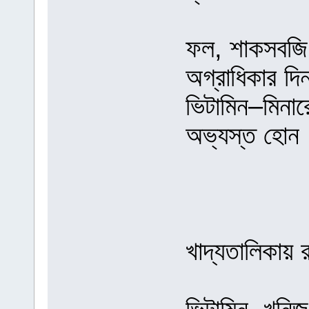
ফল, শাকসবজি 
অগ্রাধিকার দি
ভিটামিন–মিনারে
অভ্যস্ত হোন
খাদ্যতালিকায় র