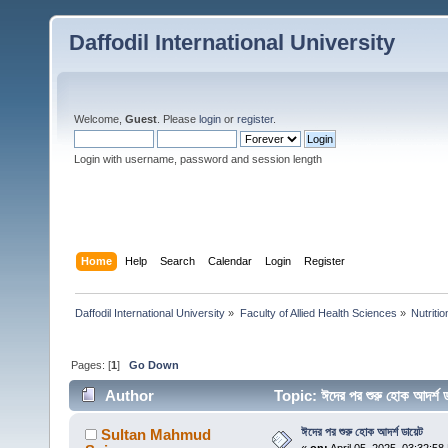
Daffodil International University
Welcome,
Guest
. Please
login
or
register
.
Login with username, password and session length
Home
Help
Search
Calendar
Login
Register
Daffodil International University
»
Faculty of Allied Health Sciences
»
Nutriti
Pages: [
1
]
Go Down
Author
Topic: ঈদের পর শুরু হোক আদর্
ঈদের পর শুরু হোক আদর্শ ডায়েট
Sultan Mahmud