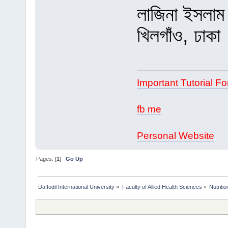
লাজিনা ইসলাম 
খিলগাঁও, ঢাকা
Important Tutorial Fo
fb me
Personal Website
Pages: [
1
]
Go Up
Daffodil International University
»
Faculty of Allied Health Sciences
»
Nutriti