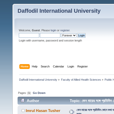
Daffodil International University
Welcome,
Guest
. Please
login
or
register
.
Login with username, password and session length
Home
Help
Search
Calendar
Login
Register
Daffodil International University
»
Faculty of Allied Health Sciences
»
Public 
Pages: [
1
]
Go Down
Author
Topic: কেন মায়ের সঙ্গে প্রতিদি
কেন মায়ের সঙ্গে প্রতিদিন ফোনে কথা 
Imrul Hasan Tusher