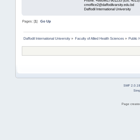
Phone: +8809617901233 (Ext: 4013)
cmoffice2@daffodilvarsity.edu.bd
Daffodil International University
Pages: [
1
]
Go Up
Daffodil International University
»
Faculty of Allied Health Sciences
»
Public 
SMF 2.0.1
Simp
Page created